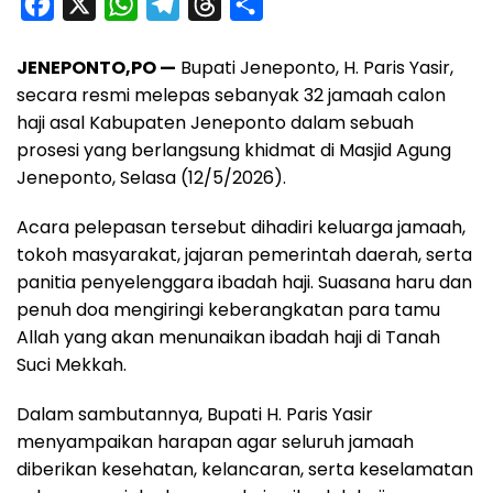
F
X
W
T
T
S
a
h
e
h
h
JENEPONTO,PO —
Bupati Jeneponto, H. Paris Yasir,
c
a
l
r
a
secara resmi melepas sebanyak 32 jamaah calon
e
t
e
e
r
haji asal Kabupaten Jeneponto dalam sebuah
b
s
g
a
e
prosesi yang berlangsung khidmat di Masjid Agung
o
A
r
d
Jeneponto, Selasa (12/5/2026).
o
p
a
s
Acara pelepasan tersebut dihadiri keluarga jamaah,
k
p
m
tokoh masyarakat, jajaran pemerintah daerah, serta
panitia penyelenggara ibadah haji. Suasana haru dan
penuh doa mengiringi keberangkatan para tamu
Allah yang akan menunaikan ibadah haji di Tanah
Suci Mekkah.
Dalam sambutannya, Bupati H. Paris Yasir
menyampaikan harapan agar seluruh jamaah
diberikan kesehatan, kelancaran, serta keselamatan