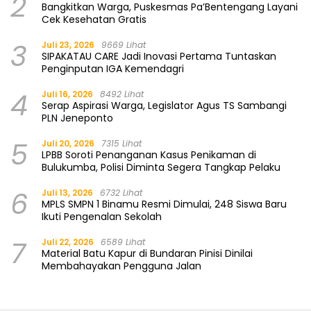
2
Bangkitkan Warga, Puskesmas Pa’Bentengang Layani
Cek Kesehatan Gratis
3
Juli 23, 2026
9669 Lihat
SIPAKATAU CARE Jadi Inovasi Pertama Tuntaskan
Penginputan IGA Kemendagri
4
Juli 16, 2026
8492 Lihat
Serap Aspirasi Warga, Legislator Agus TS Sambangi
PLN Jeneponto
5
Juli 20, 2026
7315 Lihat
LPBB Soroti Penanganan Kasus Penikaman di
Bulukumba, Polisi Diminta Segera Tangkap Pelaku
6
Juli 13, 2026
6732 Lihat
MPLS SMPN 1 Binamu Resmi Dimulai, 248 Siswa Baru
Ikuti Pengenalan Sekolah
7
Juli 22, 2026
6589 Lihat
Material Batu Kapur di Bundaran Pinisi Dinilai
Membahayakan Pengguna Jalan