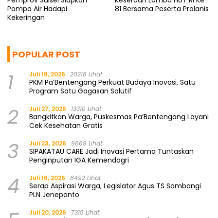
Pemprov Sulsel Siapkan
Keseruan Lomba HUT RI Ke-
Pompa Air Hadapi
81 Bersama Peserta Prolanis
Kekeringan
POPULAR POST
1
Juli 18, 2026
20218 Lihat
PKM Pa’Bentengang Perkuat Budaya Inovasi, Satu
Program Satu Gagasan Solutif
2
Juli 27, 2026
13310 Lihat
Bangkitkan Warga, Puskesmas Pa’Bentengang Layani
Cek Kesehatan Gratis
3
Juli 23, 2026
9669 Lihat
SIPAKATAU CARE Jadi Inovasi Pertama Tuntaskan
Penginputan IGA Kemendagri
4
Juli 16, 2026
8492 Lihat
Serap Aspirasi Warga, Legislator Agus TS Sambangi
PLN Jeneponto
Juli 20, 2026
7315 Lihat