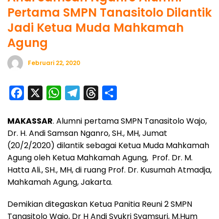
Pertama SMPN Tanasitolo Dilantik
Jadi Ketua Muda Mahkamah
Agung
Februari 22, 2020
F
X
W
T
T
S
a
h
e
h
h
MAKASSAR
. Alumni pertama SMPN Tanasitolo Wajo,
c
a
l
r
a
Dr. H. Andi Samsan Nganro, SH., MH, Jumat
e
t
e
e
r
(20/2/2020) dilantik sebagai Ketua Muda Mahkamah
b
s
g
a
e
Agung oleh Ketua Mahkamah Agung, Prof. Dr. M.
o
A
r
d
Hatta Ali., SH., MH, di ruang Prof. Dr. Kusumah Atmadja,
o
p
a
s
Mahkamah Agung, Jakarta.
k
p
m
Demikian ditegaskan Ketua Panitia Reuni 2 SMPN
Tanasitolo Wajo, Dr H Andi Syukri Syamsuri, M.Hum