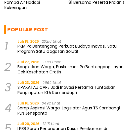
Pompa Air Hadapi
81 Bersama Peserta Prolanis
Kekeringan
POPULAR POST
1
Juli 18, 2026
20218 Lihat
PKM Pa’Bentengang Perkuat Budaya Inovasi, Satu
Program Satu Gagasan Solutif
2
Juli 27, 2026
13310 Lihat
Bangkitkan Warga, Puskesmas Pa’Bentengang Layani
Cek Kesehatan Gratis
3
Juli 23, 2026
9669 Lihat
SIPAKATAU CARE Jadi Inovasi Pertama Tuntaskan
Penginputan IGA Kemendagri
4
Juli 16, 2026
8492 Lihat
Serap Aspirasi Warga, Legislator Agus TS Sambangi
PLN Jeneponto
5
Juli 20, 2026
7315 Lihat
LPBB Soroti Penanganan Kasus Penikaman di