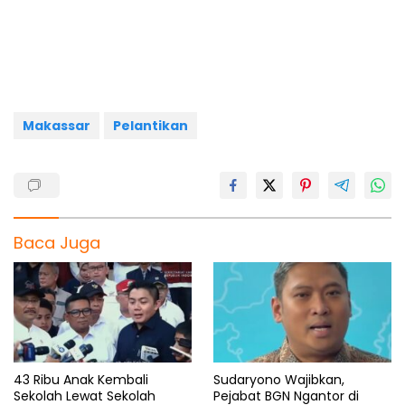
e
t
e
e
r
b
s
g
a
e
o
A
r
d
o
p
a
s
k
p
m
Makassar
Pelantikan
Baca Juga
43 Ribu Anak Kembali
Sudaryono Wajibkan,
Sekolah Lewat Sekolah
Pejabat BGN Ngantor di