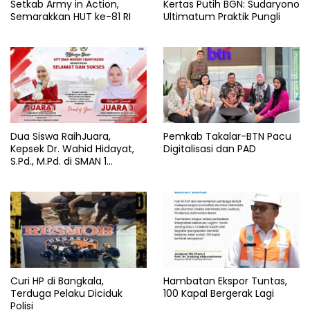
Setkab Army in Action,
Kertas Putih BGN: Sudaryono
Semarakkan HUT ke-81 RI
Ultimatum Praktik Pungli
Dua Siswa RaihJuara,
Pemkab Takalar-BTN Pacu
Kepsek Dr. Wahid Hidayat,
Digitalisasi dan PAD
S.Pd., M.Pd. di SMAN 1
Bantaeng Tuai Pujian
Curi HP di Bangkala,
Hambatan Ekspor Tuntas,
Terduga Pelaku Diciduk
100 Kapal Bergerak Lagi
Polisi