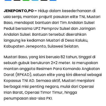
a
h
e
h
h
JENEPONTO,PO –
Hidup dalam kesederhanaan di
c
a
l
r
a
usia senja, mantan prajurit pasukan elite TNI, Mustari
e
t
e
e
r
Baso, mendapat bantuan dari Tim Andalan Sulsel
b
s
g
a
e
Peduli bersama UPZ Pemprov Sulsel dan Jaringan
o
A
r
d
Andalan Sulsel. Bantuan tersebut diserahkan
o
p
a
s
langsung ke kediaman Mustari di Desa Kaluku,
Kabupaten Jeneponto, Sulawesi Selatan.
k
p
m
Mustari Baso, yang kini berusia 82 tahun, tinggal di
sebuah gubuk berukuran 2×2 meter. Ia merupakan
mantan anggota Resimen Para Komando Angkatan
Darat (RPKAD), satuan elite yang kini dikenal sebagai
Kopassus TNI AD. Semasa aktif, Mustari menjalani
berbagai misi penting negara, mulai dari Operasi
Irian Barat, Operasi Timor Timur, hingga
penumpasan sisa-sisa PKI.