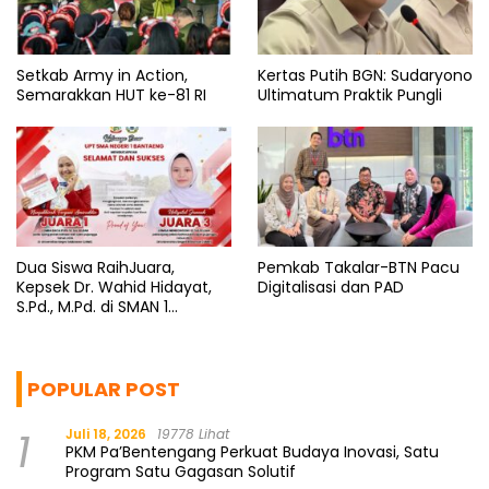
Setkab Army in Action,
Kertas Putih BGN: Sudaryono
Semarakkan HUT ke-81 RI
Ultimatum Praktik Pungli
Dua Siswa RaihJuara,
Pemkab Takalar-BTN Pacu
Kepsek Dr. Wahid Hidayat,
Digitalisasi dan PAD
S.Pd., M.Pd. di SMAN 1
Bantaeng Tuai Pujian
POPULAR POST
1
Juli 18, 2026
19778 Lihat
PKM Pa’Bentengang Perkuat Budaya Inovasi, Satu
Program Satu Gagasan Solutif