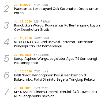
2
Juli 8, 2026
16236 Lihat
Puskesmas Loka Layani Cek Kesehatan Gratis untuk
Petani
3
Juli 27, 2026
12947 Lihat
Bangkitkan Warga, Puskesmas Pa’Bentengang Layani
Cek Kesehatan Gratis
4
Juli 23, 2026
9603 Lihat
SIPAKATAU CARE Jadi Inovasi Pertama Tuntaskan
Penginputan IGA Kemendagri
5
Juli 16, 2026
8404 Lihat
Serap Aspirasi Warga, Legislator Agus TS Sambangi
PLN Jeneponto
6
Juli 20, 2026
7018 Lihat
LPBB Soroti Penanganan Kasus Penikaman di
Bulukumba, Polisi Diminta Segera Tangkap Pelaku
7
Juli 13, 2026
6721 Lihat
MPLS SMPN 1 Binamu Resmi Dimulai, 248 Siswa Baru
Ikuti Pengenalan Sekolah