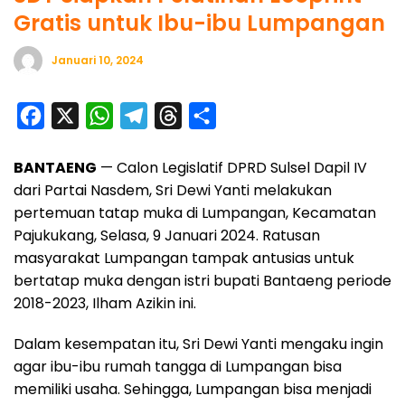
Gratis untuk Ibu-ibu Lumpangan
Januari 10, 2024
F
X
W
T
T
S
a
h
e
h
h
BANTAENG
— Calon Legislatif DPRD Sulsel Dapil IV
c
a
l
r
a
dari Partai Nasdem, Sri Dewi Yanti melakukan
e
t
e
e
r
pertemuan tatap muka di Lumpangan, Kecamatan
b
s
g
a
e
Pajukukang, Selasa, 9 Januari 2024. Ratusan
o
A
r
d
masyarakat Lumpangan tampak antusias untuk
o
p
a
s
bertatap muka dengan istri bupati Bantaeng periode
2018-2023, Ilham Azikin ini.
k
p
m
Dalam kesempatan itu, Sri Dewi Yanti mengaku ingin
agar ibu-ibu rumah tangga di Lumpangan bisa
memiliki usaha. Sehingga, Lumpangan bisa menjadi