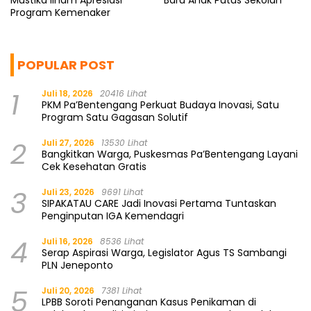
Mustika Ilham Apresiasi
Baru Anak Putus Sekolah
Program Kemenaker
POPULAR POST
1
Juli 18, 2026
20416 Lihat
PKM Pa’Bentengang Perkuat Budaya Inovasi, Satu
Program Satu Gagasan Solutif
2
Juli 27, 2026
13530 Lihat
Bangkitkan Warga, Puskesmas Pa’Bentengang Layani
Cek Kesehatan Gratis
3
Juli 23, 2026
9691 Lihat
SIPAKATAU CARE Jadi Inovasi Pertama Tuntaskan
Penginputan IGA Kemendagri
4
Juli 16, 2026
8536 Lihat
Serap Aspirasi Warga, Legislator Agus TS Sambangi
PLN Jeneponto
5
Juli 20, 2026
7381 Lihat
LPBB Soroti Penanganan Kasus Penikaman di