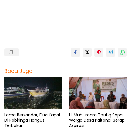
e
t
e
e
r
b
s
g
a
e
o
A
r
d
o
p
a
s
k
p
m
Baca Juga
Lama Bersandar, Dua Kapal
H. Muh. Imam Taufiq Sapa
Di Pabiringa Hangus
Warga Desa Paitana Serap
Terbakar
Aspirasi