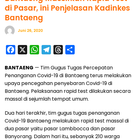
di Pasar, ini Penjelasan Kadinkes
Bantaeng
Juni 26, 2020
F
X
W
T
T
S
a
h
e
h
h
BANTAENG
— Tim Gugus Tugas Percepatan
c
a
l
r
a
Penanganan Covid-19 di Bantaeng terus melakukan
e
t
e
e
r
upaya pencegahan penyebaran Covid-19 di
b
s
g
a
e
Bantaeng. Pelaksanaan rapid test dilakukan secara
o
A
r
d
massal di sejumlah tempat umum.
o
p
a
s
Dua hari terakhir, tim gugus tugas penanganan
k
p
m
Covid-19 Bantaeng melakukan rapid test massal di
dua pasar yaitu pasar Lambbocca dan pasar
Banyorang. Dalam hari itu, sebanyak 210 warga