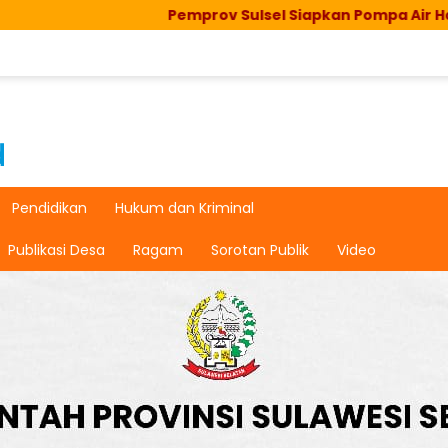
Pemprov Sulsel Siapkan Pompa Air Hadapi Ke
Pendidikan
Hukum dan Kriminal
Publikasi Desa
Ragam
Sorotan Publik
Video