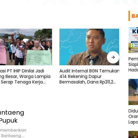
B
Pemp
Siap
Hada
 PT IHIP Dinilai Jadi
Audit Internal BGN Temukan
Ismai
 Besar, Warga Lampia
414 Rekening Dapur
Makas
erap Tenaga Kerja
Bermasalah, Dana Rp311,2
Diaud
Miliar Diselamatkan
Didu
Bantaeng
Ora
 Pupuk
Lapo
Polis
in memberikan
i Bantaeng….