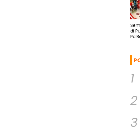
Sema
di 
Pa’
CKG
P
1
2
3