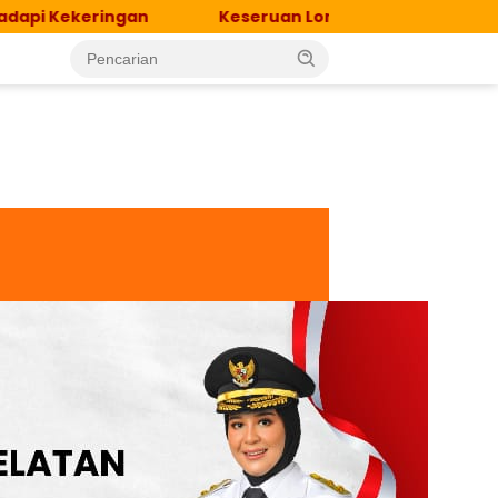
keringan
Keseruan Lomba HUT RI Ke-81 Bersama Pes