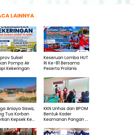
ACA LAINNYA
rov Sulsel
Keseruan Lomba HUT
kan Pompa Air
RI Ke-81 Bersama
pi Kekeringan
Peserta Prolanis
l Pastikan Hibah KONI
Tragedi KM Nurul Salsa,
V
sar Akuntabel, Siap
Pemprov Sulsel Koordinasi
N
it Kapan Saja
Intensif dengan Basarnas
D
ga Aniaya Siswa,
KKN Unhas dan BPOM
ng Tua Korban
Bentuk Kader
rkan Kepsek Ke
Keamanan Pangan di
i
Bonto Rannu