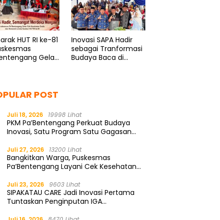
rak HUT RI ke-81
Inovasi SAPA Hadir
Puskesmas
sebagai Tranformasi
Bentengang Gelar
Budaya Baca di
Jeneponto
OPULAR POST
Juli 18, 2026
19998 Lihat
PKM Pa’Bentengang Perkuat Budaya
Inovasi, Satu Program Satu Gagasan
Solutif
Juli 27, 2026
13200 Lihat
Bangkitkan Warga, Puskesmas
Pa’Bentengang Layani Cek Kesehatan
Gratis
Juli 23, 2026
9603 Lihat
SIPAKATAU CARE Jadi Inovasi Pertama
Tuntaskan Penginputan IGA
Kemendagri
Juli 16, 2026
8470 Lihat