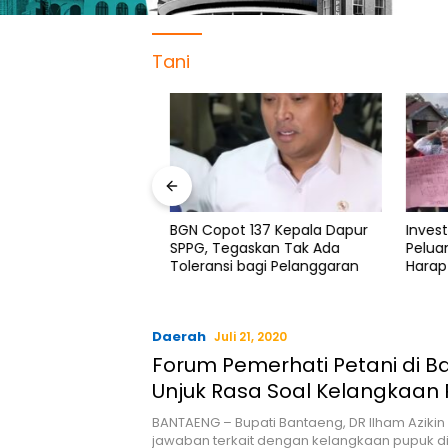
Tani
h BGN: Sudaryono
BGN Copot 137 Kepala Dapur
Investasi
raktik Pungli
SPPG, Tegaskan Tak Ada
Peluang
Toleransi bagi Pelanggaran
Harap S
Lokal
Daerah
Juli 21, 2020
Forum Pemerhati Petani di 
Unjuk Rasa Soal Kelangkaan
BANTAENG – Bupati Bantaeng, DR Ilham Azik
jawaban terkait dengan kelangkaan pupuk d