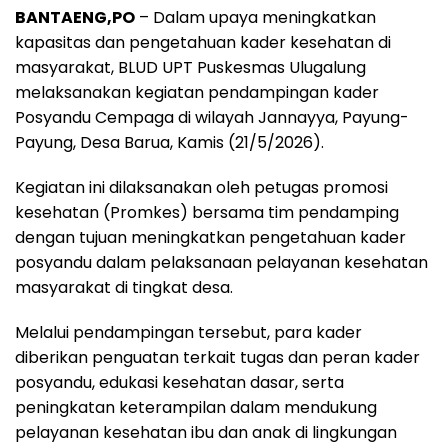
BANTAENG,PO
– Dalam upaya meningkatkan
c
a
l
r
a
kapasitas dan pengetahuan kader kesehatan di
e
t
e
e
r
masyarakat, BLUD UPT Puskesmas Ulugalung
b
s
g
a
e
melaksanakan kegiatan pendampingan kader
o
A
r
d
Posyandu Cempaga di wilayah Jannayya, Payung-
o
p
a
s
Payung, Desa Barua, Kamis (21/5/2026).
k
p
m
Kegiatan ini dilaksanakan oleh petugas promosi
kesehatan (Promkes) bersama tim pendamping
dengan tujuan meningkatkan pengetahuan kader
posyandu dalam pelaksanaan pelayanan kesehatan
masyarakat di tingkat desa.
Melalui pendampingan tersebut, para kader
diberikan penguatan terkait tugas dan peran kader
posyandu, edukasi kesehatan dasar, serta
peningkatan keterampilan dalam mendukung
pelayanan kesehatan ibu dan anak di lingkungan