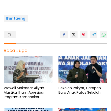
o
p
a
s
k
p
m
Bantaeng
Baca Juga
Wawali Makassar Aliyah
Sekolah Rakyat, Harapan
Mustika Ilham Apresiasi
Baru Anak Putus Sekolah
Program Kemenaker