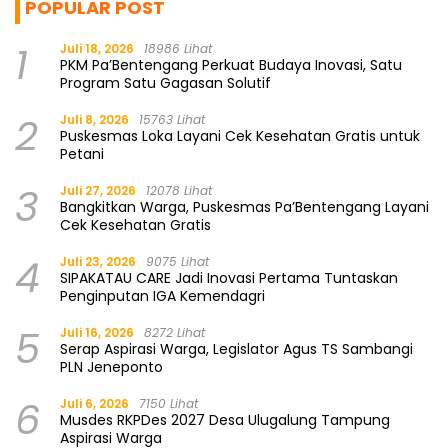
POPULAR POST
1
Juli 18, 2026
18986 Lihat
PKM Pa’Bentengang Perkuat Budaya Inovasi, Satu
Program Satu Gagasan Solutif
2
Juli 8, 2026
15763 Lihat
Puskesmas Loka Layani Cek Kesehatan Gratis untuk
Petani
3
Juli 27, 2026
12078 Lihat
Bangkitkan Warga, Puskesmas Pa’Bentengang Layani
Cek Kesehatan Gratis
4
Juli 23, 2026
9075 Lihat
SIPAKATAU CARE Jadi Inovasi Pertama Tuntaskan
Penginputan IGA Kemendagri
5
Juli 16, 2026
8272 Lihat
Serap Aspirasi Warga, Legislator Agus TS Sambangi
PLN Jeneponto
6
Juli 6, 2026
7150 Lihat
Musdes RKPDes 2027 Desa Ulugalung Tampung
Aspirasi Warga