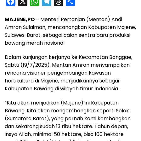
F
X
W
T
T
S
a
h
e
h
h
MAJENE,PO
– Menteri Pertanian (Mentan) Andi
c
a
l
r
a
Amran Sulaiman, mencanangkan Kabupaten Majene,
e
t
e
e
r
Sulawesi Barat, sebagai calon sentra baru produksi
b
s
g
a
e
bawang merah nasional.
o
A
r
d
Dalam kunjungan kerjanya ke Kecamatan Banggae,
o
p
a
s
Sabtu (19/7/2025), Mentan Amran menyampaikan
k
p
m
rencana visioner pengembangan kawasan
hortikultura di Majene, menjadikannya sebagai
Kabupaten Bawang di wilayah timur Indonesia.
“Kita akan menjadikan (Majene) ini Kabupaten
Bawang. Kita akan mengembangkan seperti Solok
(Sumatera Barat), yang pernah kami kembangkan
dan sekarang sudah 13 ribu hektare. Tahun depan,
insya Allah, minimal 50 hektare, bisa 100 hektare