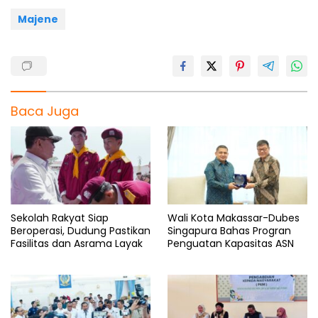
k
p
m
Majene
Baca Juga
Sekolah Rakyat Siap
Wali Kota Makassar-Dubes
Beroperasi, Dudung Pastikan
Singapura Bahas Progran
Fasilitas dan Asrama Layak
Penguatan Kapasitas ASN