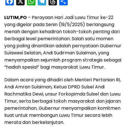
F
X
W
T
T
S
a
h
e
h
h
LUTIM,PO
– Perayaan Hari Jadi Luwu Timur ke-22
c
a
l
r
a
yang digelar pada Senin (19/5/2025) berlangsung
e
t
e
e
r
meriah dengan kehadiran tokoh-tokoh penting dari
b
s
g
a
e
berbagai level pemerintahan. Salah satu momen
o
A
r
d
yang paling dinantikan adalah pernyataan Gubernur
o
p
a
s
Sulawesi Selatan, Andi Sudirman Sulaiman, yang
menyampaikan sejumlah program strategis sebagai
k
p
m
“hadiah spesial” bagi masyarakat Luwu Timur.
Dalam acara yang dihadiri oleh Menteri Pertanian RI,
Andi Amran Sulaiman, Ketua DPRD Sulsel Andi
Rachmatika Dewi, unsur Forkopimda Sulsel dan Luwu
Timur, serta berbagai tokoh masyarakat dan jajaran
pemerintahan, Gubernur menyampaikan komitmen
kuat untuk membangun Luwu Timur secara lebih
merata dan berkelanjutan.