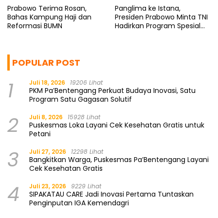
Prabowo Terima Rosan,
Panglima ke Istana,
Bahas Kampung Haji dan
Presiden Prabowo Minta TNI
Reformasi BUMN
Hadirkan Program Spesial
untuk Rakyat
POPULAR POST
1
Juli 18, 2026
19206 Lihat
PKM Pa’Bentengang Perkuat Budaya Inovasi, Satu
Program Satu Gagasan Solutif
2
Juli 8, 2026
15928 Lihat
Puskesmas Loka Layani Cek Kesehatan Gratis untuk
Petani
3
Juli 27, 2026
12298 Lihat
Bangkitkan Warga, Puskesmas Pa’Bentengang Layani
Cek Kesehatan Gratis
4
Juli 23, 2026
9229 Lihat
SIPAKATAU CARE Jadi Inovasi Pertama Tuntaskan
Penginputan IGA Kemendagri