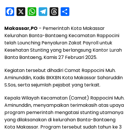
F
X
W
T
T
S
a
h
e
h
h
Makassar,PO
– Pemerintah Kota Makassar
c
a
l
r
a
Kelurahan Banta-Bantaeng Kecamatan Rappocini
e
t
e
e
r
telah Lounching Penyaluran Zakat Payroll untuk
b
s
g
a
e
Kesehatan Stunting yang berlangsung Kantor Lurah
o
A
r
d
Banta Bantaeng, Kamis 27 Februari 2025.
o
p
a
s
Kegiatan tersebut dihadiri Camat Rappocini Muh.
k
p
m
Aminunddin, Kadis BKKBN Kota Makassar Saharuddin
S.Sos, serta sejumlah pejabat yang terkait.
Kepala Wilayah Kecamatan (Camat) Rappocini Muh.
Aminunddin, menyampaikan terimakasih atas upaya
program pemerintah mengatasi stunting utamanya
yang dilaksanakan di kelurahan Banta-Bantaeng
Kota Makassar. Program tersebut sudah tahun ke 3