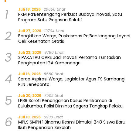
1
Juli 18, 2026
20658 Lihat
PKM Pa’Bentengang Perkuat Budaya Inovasi, Satu
Program Satu Gagasan Solutif
2
Juli 27, 2026
13794 Lihat
Bangkitkan Warga, Puskesmas Pa’Bentengang Layani
Cek Kesehatan Gratis
3
Juli 23, 2026
9790 Lihat
SIPAKATAU CARE Jadi Inovasi Pertama Tuntaskan
Penginputan IGA Kemendagri
4
Juli 16, 2026
8580 Lihat
Serap Aspirasi Warga, Legislator Agus TS Sambangi
PLN Jeneponto
5
Juli 20, 2026
7502 Lihat
LPBB Soroti Penanganan Kasus Penikaman di
Bulukumba, Polisi Diminta Segera Tangkap Pelaku
6
Juli 13, 2026
6930 Lihat
MPLS SMPN 1 Binamu Resmi Dimulai, 248 Siswa Baru
Ikuti Pengenalan Sekolah