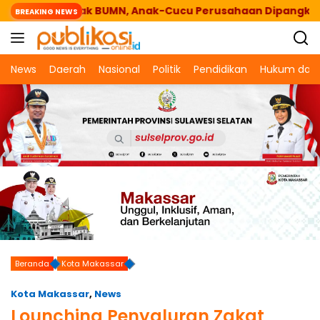
Langsung
wo Gebrak BUMN, Anak-Cucu Perusahaan Dipangkas
BREAKING NEWS
ke
konten
News
Daerah
Nasional
Politik
Pendidikan
Hukum dan 
Beranda
Kota Makassar
Kota Makassar
,
News
Lounching Penyaluran Zakat