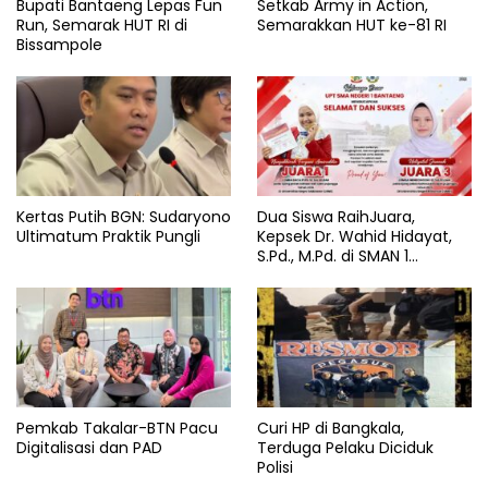
Bupati Bantaeng Lepas Fun
Setkab Army in Action,
Run, Semarak HUT RI di
Semarakkan HUT ke-81 RI
Bissampole
Kertas Putih BGN: Sudaryono
Dua Siswa RaihJuara,
Ultimatum Praktik Pungli
Kepsek Dr. Wahid Hidayat,
S.Pd., M.Pd. di SMAN 1
Bantaeng Tuai Pujian
Pemkab Takalar-BTN Pacu
Curi HP di Bangkala,
Digitalisasi dan PAD
Terduga Pelaku Diciduk
Polisi