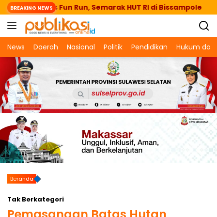
Langsung
aeng Lepas Fun Run, Semarak HUT RI di Bissampole
BREAKING NEWS
ke
konten
News
Daerah
Nasional
Politik
Pendidikan
Hukum dan 
Beranda
Tak Berkategori
Pemasangan Batas Hutan