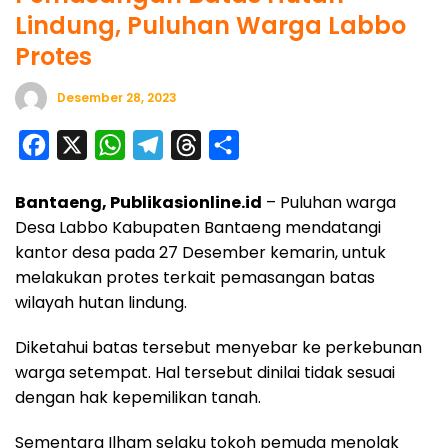
Lindung, Puluhan Warga Labbo
Protes
Desember 28, 2023
F
X
W
T
T
S
a
h
e
h
h
Bantaeng, Publikasionline.id
– Puluhan warga
c
a
l
r
a
Desa Labbo Kabupaten Bantaeng mendatangi
e
t
e
e
r
kantor desa pada 27 Desember kemarin, untuk
b
s
g
a
e
melakukan protes terkait pemasangan batas
o
A
r
d
wilayah hutan lindung.
o
p
a
s
Diketahui batas tersebut menyebar ke perkebunan
k
p
m
warga setempat. Hal tersebut dinilai tidak sesuai
dengan hak kepemilikan tanah.
Sementara Ilham selaku tokoh pemuda menolak