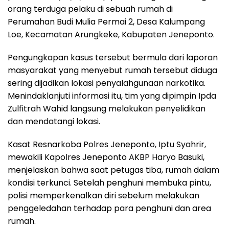
o
p
a
s
orang terduga pelaku di sebuah rumah di
Perumahan Budi Mulia Permai 2, Desa Kalumpang
k
p
m
Loe, Kecamatan Arungkeke, Kabupaten Jeneponto.
Pengungkapan kasus tersebut bermula dari laporan
masyarakat yang menyebut rumah tersebut diduga
sering dijadikan lokasi penyalahgunaan narkotika.
Menindaklanjuti informasi itu, tim yang dipimpin Ipda
Zulfitrah Wahid langsung melakukan penyelidikan
dan mendatangi lokasi.
Kasat Resnarkoba Polres Jeneponto, Iptu Syahrir,
mewakili Kapolres Jeneponto AKBP Haryo Basuki,
menjelaskan bahwa saat petugas tiba, rumah dalam
kondisi terkunci. Setelah penghuni membuka pintu,
polisi memperkenalkan diri sebelum melakukan
penggeledahan terhadap para penghuni dan area
rumah.