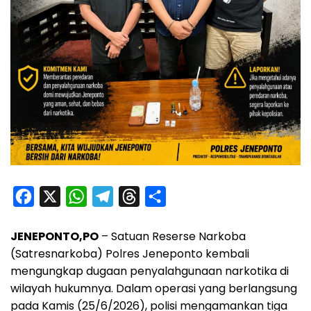
F
X
W
T
T
S
a
h
e
h
h
JENEPONTO,PO
– Satuan Reserse Narkoba
c
a
l
r
a
(Satresnarkoba) Polres Jeneponto kembali
e
t
e
e
r
mengungkap dugaan penyalahgunaan narkotika di
b
s
g
a
e
wilayah hukumnya. Dalam operasi yang berlangsung
o
A
r
d
pada Kamis (25/6/2026), polisi mengamankan tiga