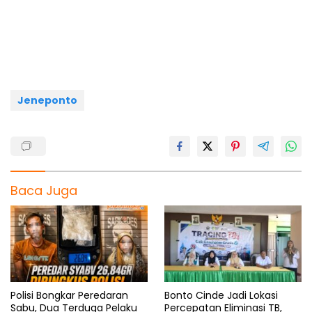
e
t
e
e
r
b
s
g
a
e
o
A
r
d
o
p
a
s
k
p
m
Jeneponto
Baca Juga
Polisi Bongkar Peredaran
Bonto Cinde Jadi Lokasi
Sabu, Dua Terduga Pelaku
Percepatan Eliminasi TB,