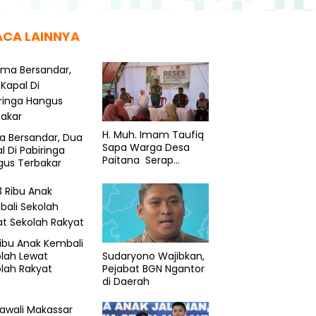
ACA LAINNYA
H. Muh. Imam Taufiq
a Bersandar, Dua
Sapa Warga Desa
l Di Pabiringa
Paitana Serap
gus Terbakar
Aspirasi
ibu Anak Kembali
lah Lewat
Sudaryono Wajibkan,
lah Rakyat
Pejabat BGN Ngantor
di Daerah