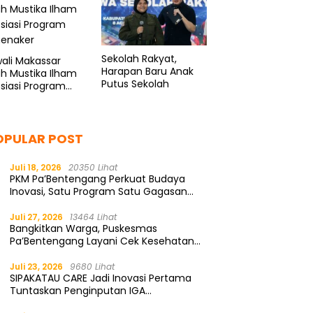
Sekolah Rakyat,
ali Makassar
Harapan Baru Anak
ah Mustika Ilham
Putus Sekolah
siasi Program
enaker
OPULAR POST
Juli 18, 2026
20350 Lihat
PKM Pa’Bentengang Perkuat Budaya
Inovasi, Satu Program Satu Gagasan
Solutif
Juli 27, 2026
13464 Lihat
Bangkitkan Warga, Puskesmas
Pa’Bentengang Layani Cek Kesehatan
Gratis
Juli 23, 2026
9680 Lihat
SIPAKATAU CARE Jadi Inovasi Pertama
Tuntaskan Penginputan IGA
Kemendagri