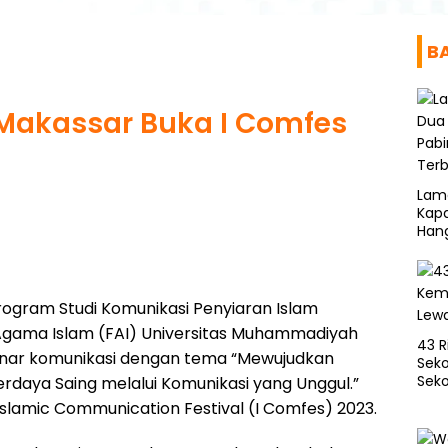
B
Makassar Buka I Comfes
Lam
Kapa
Han
ogram Studi Komunikasi Penyiaran Islam
 Agama Islam (FAI) Universitas Muhammadiyah
43 R
nar komunikasi dengan tema “Mewujudkan
Seko
Seko
erdaya Saing melalui Komunikasi yang Unggul.”
slamic Communication Festival (I Comfes) 2023.