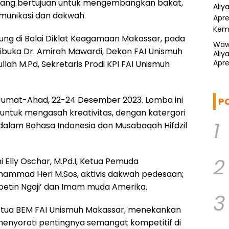
yang bertujuan untuk mengembangkan bakat,
omunikasi dan dakwah.
ng di Balai Diklat Keagamaan Makassar, pada
Waw
ibuka Dr. Amirah Mawardi, Dekan FAI Unismuh
Aliy
Apre
llah M.Pd, Sekretaris Prodi KPI FAI Unismuh
Kem
 Jumat-Ahad, 22-24 Desember 2023. Lomba ini
P
 untuk mengasah kreativitas, dengan katergori
1
 dalam Bahasa Indonesia dan Musabaqah Hifdzil
2
 Elly Oschar, M.Pd.I, Ketua Pemuda
ammad Heri M.Sos, aktivis dakwah pedesaan;
mpetin Ngaji’ dan Imam muda Amerika.
3
etua BEM FAI Unismuh Makassar, menekankan
menyoroti pentingnya semangat kompetitif di