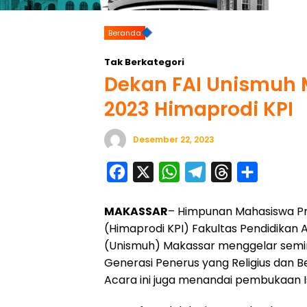
Beranda
Tak Berkategori
Dekan FAI Unismuh 
2023 Himaprodi KPI
Desember 22, 2023
F
X
W
T
T
S
a
h
e
h
h
MAKASSAR
– Himpunan Mahasiswa Pr
c
a
l
r
a
(Himaprodi KPI) Fakultas Pendidikan
e
t
e
e
r
(Unismuh) Makassar menggelar semi
b
s
g
a
e
Generasi Penerus yang Religius dan B
o
A
r
d
Acara ini juga menandai pembukaan I
o
p
a
s