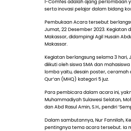
I-Comfes adalah ajang perlombaan 
k
p
m
serta inovasi pelajar dalam bidang k
Pembukaan Acara tersebut berlangsu
Jumat, 22 Desember 2023. Kegiatan d
Makassar, didampingi Agil Husain Abdu
Makassar.
Kegiatan berlangsung selama 3 hari,
diikuti oleh siswa SMA dan mahasiswa
lomba yaitu, desain poster, ceramah
Qur’an (MHQ) kategori 5 juz.
Para pembicara dalam acara ini, yakni
Muhammadiyah Sulawesi Selatan, Moh
dan Abd Rasul Amin, S.H., pendiri ‘Se
Dalam sambutannya, Nur Fannilah, K
pentingnya tema acara tersebut. Ia 