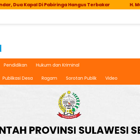
apal Di Pabiringa Hangus Terbakar
H. Muh. Imam T
Pendidikan
Hukum dan Kriminal
Publikasi Desa
Ragam
Sorotan Publik
Video