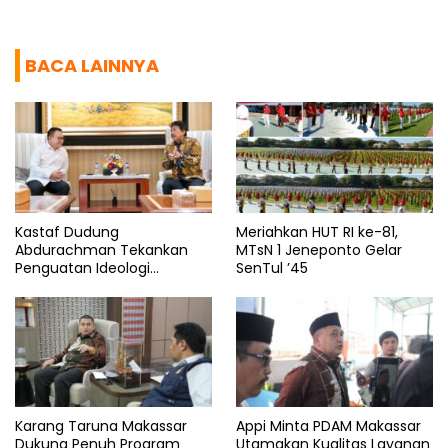
BACA LAINNYA
Kastaf Dudung
Meriahkan HUT RI ke-81,
Abdurachman Tekankan
MTsN 1 Jeneponto Gelar
Penguatan Ideologi
SenTul ’45
Pancasila
Karang Taruna Makassar
Appi Minta PDAM Makassar
Dukung Penuh Program
Utamakan Kualitas Layanan