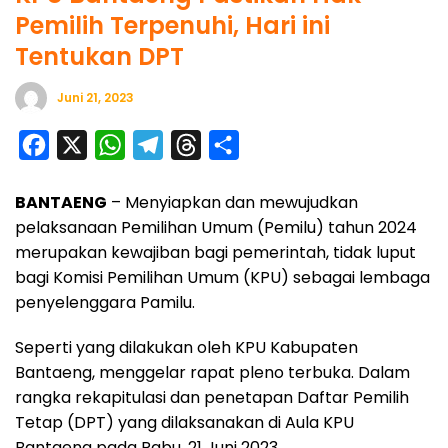
Pemilih Terpenuhi, Hari ini
Tentukan DPT
Juni 21, 2023
F
X
W
T
T
S
a
h
e
h
h
BANTAENG
– Menyiapkan dan mewujudkan
c
a
l
r
a
pelaksanaan Pemilihan Umum (Pemilu) tahun 2024
e
t
e
e
r
merupakan kewajiban bagi pemerintah, tidak luput
b
s
g
a
e
bagi Komisi Pemilihan Umum (KPU) sebagai lembaga
o
A
r
d
penyelenggara Pamilu.
o
p
a
s
Seperti yang dilakukan oleh KPU Kabupaten
k
p
m
Bantaeng, menggelar rapat pleno terbuka. Dalam
rangka rekapitulasi dan penetapan Daftar Pemilih
Tetap (DPT) yang dilaksanakan di Aula KPU
Bantaeng pada Rabu, 21 Juni 2023.