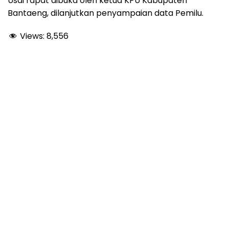
Usai rapat dibuka oleh ketua KPU Kabupaten
Bantaeng, dilanjutkan penyampaian data Pemilu.
Views:
8,556