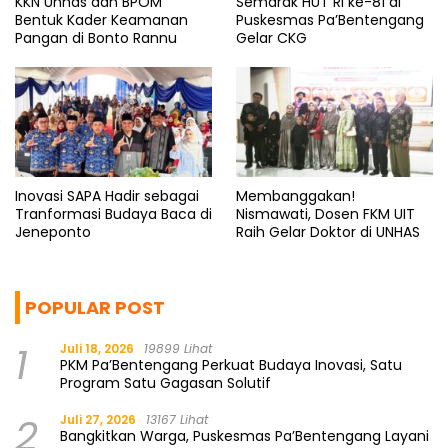
KKN Unhas dan BPOM
Semarak HUT RI ke-81 di
Bentuk Kader Keamanan
Puskesmas Pa’Bentengang
Pangan di Bonto Rannu
Gelar CKG
Inovasi SAPA Hadir sebagai
Membanggakan!
Tranformasi Budaya Baca di
Nismawati, Dosen FKM UIT
Jeneponto
Raih Gelar Doktor di UNHAS
POPULAR POST
1
Juli 18, 2026
19899 Lihat
PKM Pa’Bentengang Perkuat Budaya Inovasi, Satu
Program Satu Gagasan Solutif
2
Juli 27, 2026
13167 Lihat
Bangkitkan Warga, Puskesmas Pa’Bentengang Layani