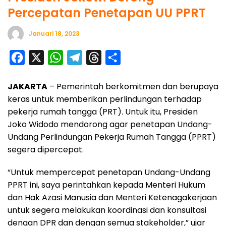
Percepatan Penetapan UU PPRT
Januari 18, 2023
F
X
W
T
T
S
a
h
e
h
h
JAKARTA
– Pemerintah berkomitmen dan berupaya
c
a
l
r
a
keras untuk memberikan perlindungan terhadap
e
t
e
e
r
pekerja rumah tangga (PRT). Untuk itu, Presiden
b
s
g
a
e
Joko Widodo mendorong agar penetapan Undang-
o
A
r
d
Undang Perlindungan Pekerja Rumah Tangga (PPRT)
o
p
a
s
segera dipercepat.
k
p
m
“Untuk mempercepat penetapan Undang-Undang
PPRT ini, saya perintahkan kepada Menteri Hukum
dan Hak Azasi Manusia dan Menteri Ketenagakerjaan
untuk segera melakukan koordinasi dan konsultasi
dengan DPR dan dengan semua stakeholder,” ujar