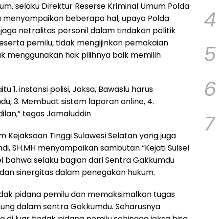
.Hum. selaku Direktur Reserse Kriminal Umum Polda
4
a menyampaikan beberapa hal, upaya Polda
aga netralitas personil dalam tindakan politik
 peserta pemilu, tidak mengijinkan pemakaian
5
tidak menggunakan hak pilihnya baik memilih
6
tu 1. instansi polisi, Jaksa, Bawaslu harus
du, 3. Membuat sistem laporan online, 4.
lan,” tegas Jamaluddin
7
m Kejaksaan Tinggi Sulawesi Selatan yang juga
andi, SH.MH menyampaikan sambutan “Kejati Sulsel
l bahwa selaku bagian dari Sentra Gakkumdu
dan sinergitas dalam penegakan hukum.
dak pidana pemilu dan memaksimalkan tugas
bung dalam sentra Gakkumdu. Seharusnya
nya di luar tindak pidana pemilu sehingga jaksa bisa