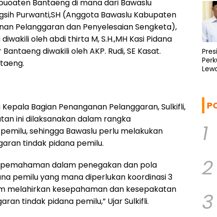
abuoaten Bantaeng di mana dari Bawaslu
ngsih Purwanti,SH (Anggota Bawaslu Kabupaten
anan Pelanggaran dan Penyelesaian Sengketa),
iwakili oleh abdi thirta M, S.H.,MH Kasi Pidana
Bantaeng diwakili oleh AKP. Rudi, SE Kasat.
Pre
Per
ntaeng.
Lew
Berk
P
 Kepala Bagian Penanganan Pelanggaran, Sulkifli,
tan ini dilaksanakan dalam rangka
1
 pemilu, sehingga Bawaslu perlu melakukan
aran tindak pidana pemilu.
2
n pemahaman dalam penegakan dan pola
na pemilu yang mana diperlukan koordinasi 3
alam melahirkan kesepahaman dan kesepakatan
3
 tindak pidana pemilu,” Ujar Sulkifli.