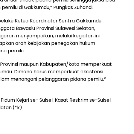
pemilu di Gakkumdu,” Pungkas Zuhandi.
.H. selaku Ketua Koordinator Sentra Gakkumdu
nggota Bawaslu Provinsi Sulawesi Selatan,
ggaran menyampaikan, melalui kegiatan ini
apkan arah kebijakan penegakan hukum
ana pemilu
ingkat Provinsi maupun Kabupaten/kota memperkuat
umdu. Dimana harus memperkuat eksistensi
alam menangani pelanggaran pidana pemilu,”
 Pidum Kejari se- Sulsel, Kasat Reskrim se-Sulsel
latan.(*k)