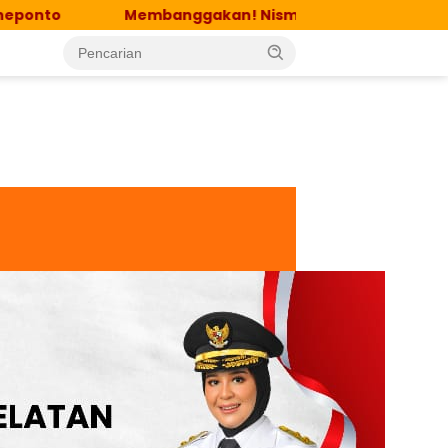
Membanggakan! Nismawati, Dosen FKM UIT Raih Gelar 