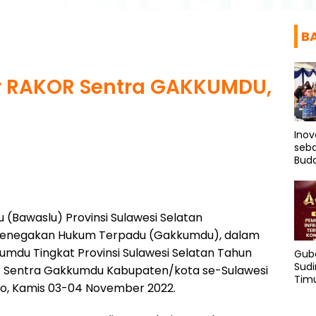
B
ar RAKOR Sentra GAKKUMDU,
Inov
seba
Buda
Jen
(Bawaslu) Provinsi Sulawesi Selatan
a Penegakan Hukum Terpadu (Gakkumdu), dalam
umdu Tingkat Provinsi Sulawesi Selatan Tahun
Gub
Sudi
r Sentra Gakkumdu Kabupaten/kota se-Sulawesi
Tim
ro, Kamis 03-04 November 2022.