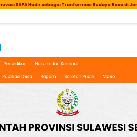
 Hadir sebagai Tranformasi Budaya Baca di Jeneponto
Pendidikan
Hukum dan Kriminal
Publikasi Desa
Ragam
Sorotan Publik
Video