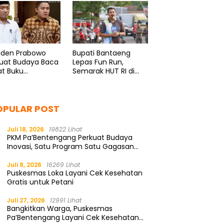
Nasional
siden Prabowo
Bupati Bantaeng
kuat Budaya Baca
Lepas Fun Run,
at Buku
Semarak HUT RI di
ualitas
Bissampole
OPULAR POST
Juli 18, 2026
19822 Lihat
PKM Pa’Bentengang Perkuat Budaya
Inovasi, Satu Program Satu Gagasan
Solutif
Juli 8, 2026
16269 Lihat
Puskesmas Loka Layani Cek Kesehatan
Gratis untuk Petani
Juli 27, 2026
12991 Lihat
Bangkitkan Warga, Puskesmas
Pa’Bentengang Layani Cek Kesehatan