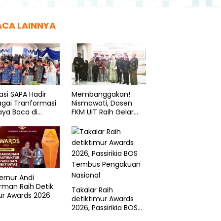
ACA LAINNYA
asi SAPA Hadir
Membanggakan!
gai Tranformasi
Nismawati, Dosen
ya Baca di
FKM UIT Raih Gelar
eponto
Doktor di UNHAS
ernur Andi
rman Raih Detik
Takalar Raih
ur Awards 2026
detiktimur Awards
2026, Passirikia BOS
Tembus Pengakuan