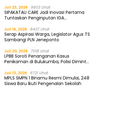
Gratis
Juli 23, 2026
9603 Lihat
SIPAKATAU CARE Jadi Inovasi Pertama
Tuntaskan Penginputan IGA
Kemendagri
Juli 16, 2026
8437 Lihat
Serap Aspirasi Warga, Legislator Agus TS
Sambangi PLN Jeneponto
Juli 20, 2026
7018 Lihat
LPBB Soroti Penanganan Kasus
Penikaman di Bulukumba, Polisi Diminta
Segera Tangkap Pelaku
Juli 13, 2026
6721 Lihat
MPLS SMPN 1 Binamu Resmi Dimulai, 248
Siswa Baru Ikuti Pengenalan Sekolah