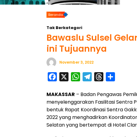
Beranda
Tak Berkategori
Bawaslu Sulsel Gel
ini Tujuannya
November 3, 2022
F
X
W
T
T
S
a
h
e
h
h
MAKASSAR
– Badan Pengawas Pemilu 
c
a
l
r
a
menyelenggarakan Fasilitasi Sentr
e
t
e
e
r
bentuk Rapat Koordinasi Sentra Gakk
b
s
g
a
e
2022 yang menghadirkan Koordinato
o
A
r
d
Selatan yang bertempat di Hotel Cla
o
p
a
s