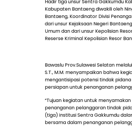
Hadir tiga unsur Sentra Gakkumdu K
k
p
m
Kabupaten Bantaeng diwakili oleh Ni
Bantaeng, Koordinator Divisi Penang
dari unsur Kejaksaan Negeri Bantaeng d
Umum dan dari unsur Kepolisian Resor 
Reserse Kriminal Kepolisian Resor Ba
Bawaslu Prov.Sulawesi Selatan melalui
S.T., M.M. menyampaikan bahwa kegia
mengantisipasi potensi tindak pidana
persiapan untuk penanganan pelangg
“Tujuan kegiatan untuk menyamaka
penanganan pelanggaran tindak pida
(tiga) institusi Sentra Gakkumdu d
bersama dalam penanganan pelanggaran