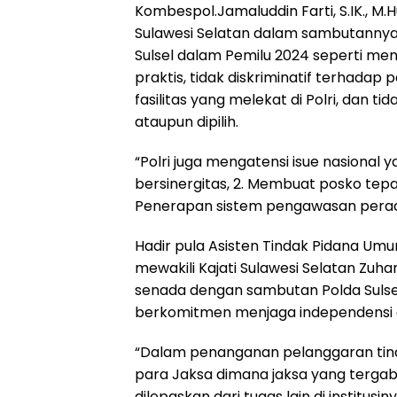
Kombespol.Jamaluddin Farti, S.IK., M
Sulawesi Selatan dalam sambutanny
Sulsel dalam Pemilu 2024 seperti menj
praktis, tidak diskriminatif terhadap
fasilitas yang melekat di Polri, dan 
ataupun dipilih.
“Polri juga mengatensi isue nasional yai
bersinergitas, 2. Membuat posko tepa
Penerapan sistem pengawasan peradi
Hadir pula Asisten Tindak Pidana Umu
mewakili Kajati Sulawesi Selatan Zuh
senada dengan sambutan Polda Sulse
berkomitmen menjaga independensi 
“Dalam penanganan pelanggaran tin
para Jaksa dimana jaksa yang terga
dilepaskan dari tugas lain di institusi