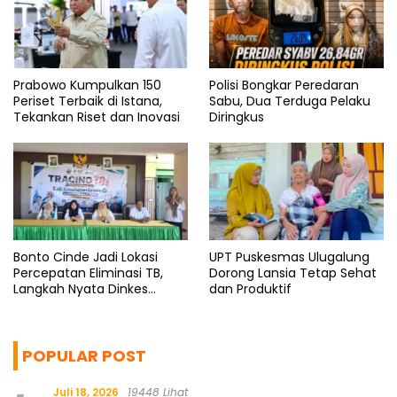
Prabowo Kumpulkan 150
Polisi Bongkar Peredaran
Periset Terbaik di Istana,
Sabu, Dua Terduga Pelaku
Tekankan Riset dan Inovasi
Diringkus
Bonto Cinde Jadi Lokasi
UPT Puskesmas Ulugalung
Percepatan Eliminasi TB,
Dorong Lansia Tetap Sehat
Langkah Nyata Dinkes
dan Produktif
Bantaeng
POPULAR POST
Juli 18, 2026
19448 Lihat