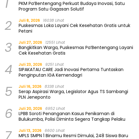
1
PKM Pa’Bentengang Perkuat Budaya Inovasi, Satu
Program Satu Gagasan Solutif
2
Juli 8, 2026
16038 Lihat
Puskesmas Loka Layani Cek Kesehatan Gratis untuk
Petani
3
Juli 27, 2026
12551 Lihat
Bangkitkan Warga, Puskesmas Pa’Bentengang Layani
Cek Kesehatan Gratis
4
Juli 23, 2026
9251 Lihat
SIPAKATAU CARE Jadi Inovasi Pertama Tuntaskan
Penginputan IGA Kemendagri
5
Juli 16, 2026
8338 Lihat
Serap Aspirasi Warga, Legislator Agus TS Sambangi
PLN Jeneponto
6
Juli 20, 2026
6952 Lihat
LPBB Soroti Penanganan Kasus Penikaman di
Bulukumba, Polisi Diminta Segera Tangkap Pelaku
7
Juli 13, 2026
6600 Lihat
MPLS SMPN 1 Binamu Resmi Dimulai, 248 Siswa Baru