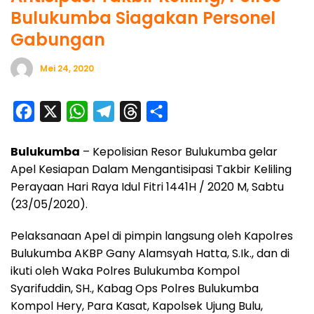
Bulukumba Siagakan Personel
Gabungan
Mei 24, 2020
F
X
W
T
T
S
a
h
e
h
h
Bulukumba
– Kepolisian Resor Bulukumba gelar
c
a
l
r
a
Apel Kesiapan Dalam Mengantisipasi Takbir Keliling
e
t
e
e
r
Perayaan Hari Raya Idul Fitri 1441H / 2020 M, Sabtu
b
s
g
a
e
(23/05/2020).
o
A
r
d
Pelaksanaan Apel di pimpin langsung oleh Kapolres
o
p
a
s
Bulukumba AKBP Gany Alamsyah Hatta, S.Ik., dan di
k
p
m
ikuti oleh Waka Polres Bulukumba Kompol
Syarifuddin, SH., Kabag Ops Polres Bulukumba
Kompol Hery, Para Kasat, Kapolsek Ujung Bulu,