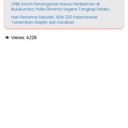
LPBB Soroti Penanganan Kasus Penikaman di
Bulukumba, Polisi Diminta Segera Tangkap Pelaku
Hari Pertama Sekolah, SDN 230 Palambarae
Tanamkan Disiplin dan Karakter
Views:
4,129