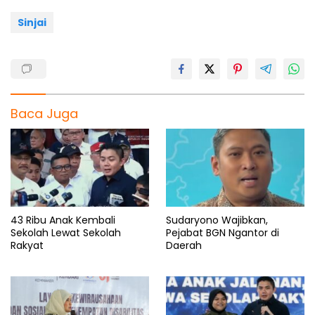
k
p
m
Sinjai
Baca Juga
43 Ribu Anak Kembali
Sudaryono Wajibkan,
Sekolah Lewat Sekolah
Pejabat BGN Ngantor di
Rakyat
Daerah