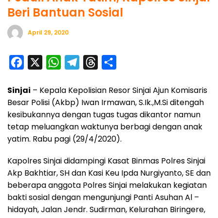
Beri Bantuan Sosial
April 29, 2020
F
X
W
T
T
S
a
h
e
h
h
Sinjai
– Kepala Kepolisian Resor Sinjai Ajun Komisaris
c
a
l
r
a
Besar Polisi (Akbp) Iwan Irmawan, S.Ik.,M.Si ditengah
e
t
e
e
r
kesibukannya dengan tugas tugas dikantor namun
b
s
g
a
e
tetap meluangkan waktunya berbagi dengan anak
o
A
r
d
yatim. Rabu pagi (29/4/2020).
o
p
a
s
Kapolres Sinjai didampingi Kasat Binmas Polres Sinjai
k
p
m
Akp Bakhtiar, SH dan Kasi Keu Ipda Nurgiyanto, SE dan
beberapa anggota Polres Sinjai melakukan kegiatan
bakti sosial dengan mengunjungi Panti Asuhan Al –
hidayah, Jalan Jendr. Sudirman, Kelurahan Biringere,