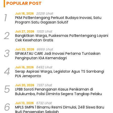
POPULAR POST
1
Juli 18, 2026
20218 Lihat
PKM Pa’Bentengang Perkuat Budaya Inovasi, Satu
Program Satu Gagasan Solutif
2
Juli 27, 2026
13321 Lihat
Bangkitkan Warga, Puskesmas Pa’Bentengang Layani
Cek Kesehatan Gratis
3
Juli 23, 2026
9669 Lihat
SIPAKATAU CARE Jadi Inovasi Pertama Tuntaskan
Penginputan IGA Kemendagri
4
Juli 16, 2026
8492 Lihat
Serap Aspirasi Warga, Legislator Agus TS Sambangi
PLN Jeneponto
5
Juli 20, 2026
7337 Lihat
LPBB Soroti Penanganan Kasus Penikaman di
Bulukumba, Polisi Diminta Segera Tangkap Pelaku
6
Juli 13, 2026
6732 Lihat
MPLS SMPN 1 Binamu Resmi Dimulai, 248 Siswa Baru
Ikuti Pengenalan Sekolah