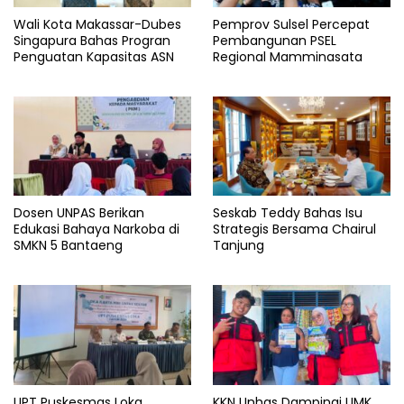
Wali Kota Makassar-Dubes
Pemprov Sulsel Percepat
Singapura Bahas Progran
Pembangunan PSEL
Penguatan Kapasitas ASN
Regional Mamminasata
Dosen UNPAS Berikan
Seskab Teddy Bahas Isu
Edukasi Bahaya Narkoba di
Strategis Bersama Chairul
SMKN 5 Bantaeng
Tanjung
UPT Puskesmas Loka
KKN Unhas Dampingi UMK