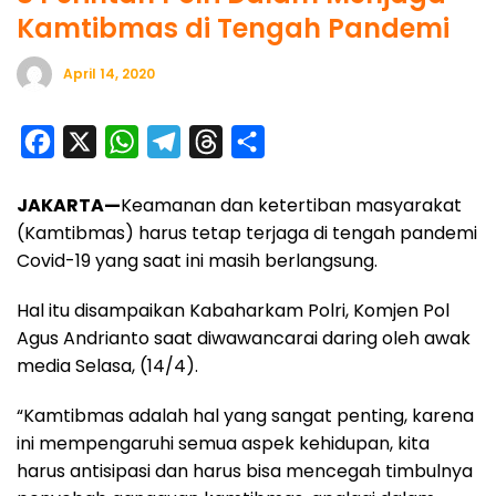
Kamtibmas di Tengah Pandemi
April 14, 2020
F
X
W
T
T
S
a
h
e
h
h
JAKARTA—
Keamanan dan ketertiban masyarakat
c
a
l
r
a
(Kamtibmas) harus tetap terjaga di tengah pandemi
e
t
e
e
r
Covid-19 yang saat ini masih berlangsung.
b
s
g
a
e
o
A
r
d
Hal itu disampaikan Kabaharkam Polri, Komjen Pol
Agus Andrianto saat diwawancarai daring oleh awak
o
p
a
s
media Selasa, (14/4).
k
p
m
“Kamtibmas adalah hal yang sangat penting, karena
ini mempengaruhi semua aspek kehidupan, kita
harus antisipasi dan harus bisa mencegah timbulnya