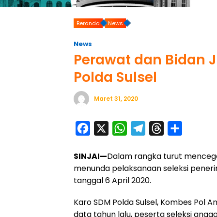
Beranda
News
News
Perawat dan Bidan Ja
Polda Sulsel
Maret 31, 2020
F
X
W
T
T
S
a
h
e
h
h
SINJAI—
Dalam rangka turut mencega
c
a
l
r
a
menunda pelaksanaan seleksi pener
e
t
e
e
r
tanggal 6 April 2020.
b
s
g
a
e
o
A
r
d
Karo SDM Polda Sulsel, Kombes Pol 
data tahun lalu, peserta seleksi angg
o
p
a
s