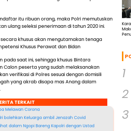
ndaftar itu ribuan orang, maka Polri memutuskan
Kar
 ulang seleksi penerimaan di tahun 2020 ini.
Mak
Penu
lri secara khusus akan mengutamakan tenaga
Sam
ompetensi Khusus Perawat dan Bidan
P
pada saat ini, sehingga khusus Bintara
an Calon peserta yang sudah melaksanakan
1
 verifikasi di Polres sesuai dengan domisili
ngah yang akrab disapa mas Anang dalam
.
2
ERITA TERKAIT
umba Melawan Corona
3
olri bolehkan Keluarga ambil Jenazah Covid
asihat dalam Ngopi Bareng Kapolri dengan Ustad