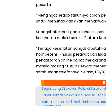
peserta.
k
p
m
“Mengingat setiap tahunnya calon pe
untuk menunda dan akan menjadwalkan
Sebagai informasi pada tahun ini po
kesehatan melalui seleksi BIntara K
“Tenaga kesehatan sangat dibutuhkan 
Kompetensi khusus perawat dan Bid
pendaftaran online dapat melaksanakan
masing masing,” tutup Perwira mene
sambungan telefonnya. Selasa, (31/3)
B
Begini yang Dilakukan Polisi di Buluk
Kabid Humas Polda Sulsel soal Isu Kap
Satu Teladan Lebih Baik dari Seribu N
Das’ad Latif