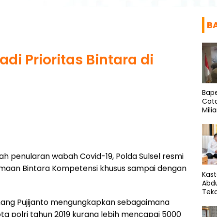
B
di Prioritas Bintara di
Bap
Cata
Milia
Pen
49 
h penularan wabah Covid-19, Polda Sulsel resmi
imaan Bintara Kompetensi khusus sampai dengan
Kas
Abd
Tek
Ideo
Anang Pujijanto mengungkapkan sebagaimana
ota polri tahun 2019 kurang lebih mencapai 5000