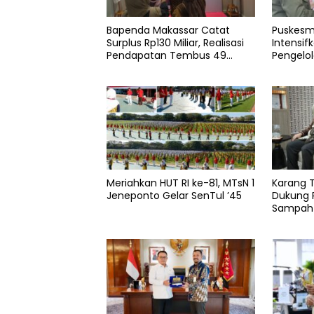
Bapenda Makassar Catat
Puskesma
Surplus Rp130 Miliar, Realisasi
Intensif
Pendapatan Tembus 49
Pengelo
Persen
Meriahkan HUT RI ke-81, MTsN 1
Karang 
Jeneponto Gelar SenTul ’45
Dukung 
Sampah