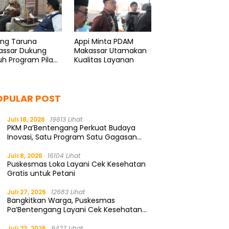
ang Taruna
Appi Minta PDAM
assar Dukung
Makassar Utamakan
h Program Pilah
Kualitas Layanan
pah
OPULAR POST
Juli 18, 2026
19613 Lihat
PKM Pa’Bentengang Perkuat Budaya
Inovasi, Satu Program Satu Gagasan
Solutif
Juli 8, 2026
16104 Lihat
Puskesmas Loka Layani Cek Kesehatan
Gratis untuk Petani
Juli 27, 2026
12683 Lihat
Bangkitkan Warga, Puskesmas
Pa’Bentengang Layani Cek Kesehatan
Gratis
Juli 23, 2026
9427 Lihat