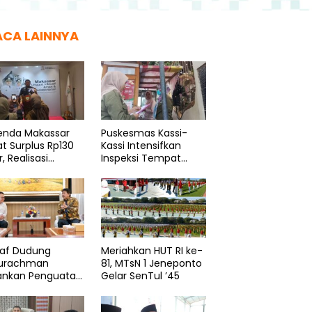
ACA LAINNYA
enda Makassar
Puskesmas Kassi-
t Surplus Rp130
Kassi Intensifkan
r, Realisasi
Inspeksi Tempat
dapatan Tembus
Pengelolaan Pangan
Persen
taf Dudung
Meriahkan HUT RI ke-
urachman
81, MTsN 1 Jeneponto
ankan Penguatan
Gelar SenTul ’45
logi Pancasila