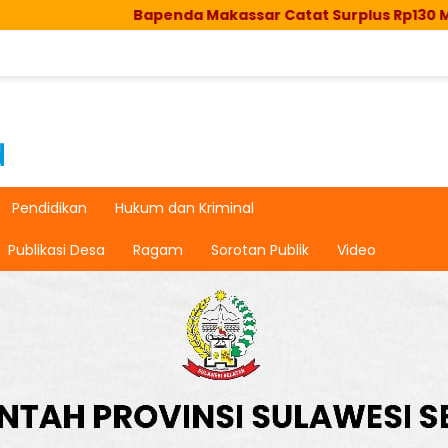
Bapenda Makassar Catat Surplus Rp130 Miliar, Realisa
Pendidikan
Hukum dan Kriminal
Publikasi Desa
Ragam
Sorotan Publik
Video