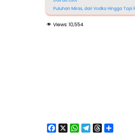
Puluhan Miras, dari Vodka Hingga Topi 
Views:
10,554
F
X
W
T
T
S