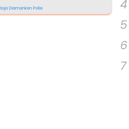
4
Rioja Diamankan Polisi
5
6
7