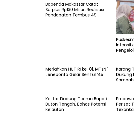
Bapenda Makassar Catat
Surplus Rp130 Miliar, Realisasi
Pendapatan Tembus 49
Persen
Puskesma
Intensif
Pengelo
Meriahkan HUT RI ke-81, MTsN 1
Karang 
Jeneponto Gelar SenTul ’45
Dukung 
Sampah
Kastaf Dudung Terima Bupati
Prabowo
Buton Tengah, Bahas Potensi
Periset T
Kelautan
Tekankan