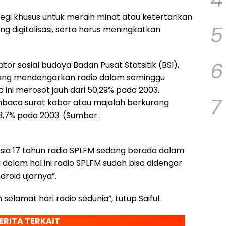
egi khusus untuk meraih minat atau ketertarikan
5
 digitalisasi, serta harus meningkatkan
6
ator sosial budaya Badan Pusat Statsitik (BSI),
 yang mendengarkan radio dalam seminggu
a ini merosot jauh dari 50,29% pada 2003.
7
baca surat kabar atau majalah berkurang
3,7% pada 2003. (Sumber :
sia 17 tahun radio SPLFM sedang berada dalam
dalam hal ini radio SPLFM sudah bisa didengar
droid ujarnya”.
elamat hari radio sedunia”, tutup Saiful.
ERITA TERKAIT