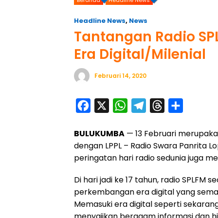
Headline News
,
News
Tantangan Radio SPL
Era Digital/Milenial
Februari 14, 2020
F
X
W
T
T
S
a
h
e
h
h
BULUKUMBA
— 13 Februari merupakan
c
a
l
r
a
dengan LPPL – Radio Swara Panrita L
e
t
e
e
r
peringatan hari radio sedunia juga me
b
s
g
a
e
o
A
r
d
Di hari jadi ke 17 tahun, radio SPLFM
perkembangan era digital yang semak
o
p
a
s
Memasuki era digital seperti sekarang 
k
p
m
menyajikan beragam informasi dan hi