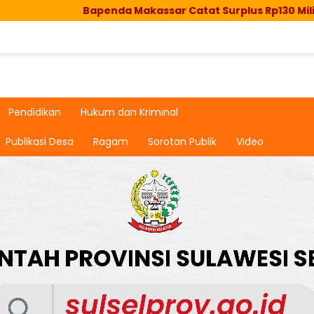
Bapenda Makassar Catat Surplus Rp130 Miliar, Realisas
Pendidikan
Hukum dan Kriminal
Publikasi Desa
Ragam
Sorotan Publik
Video