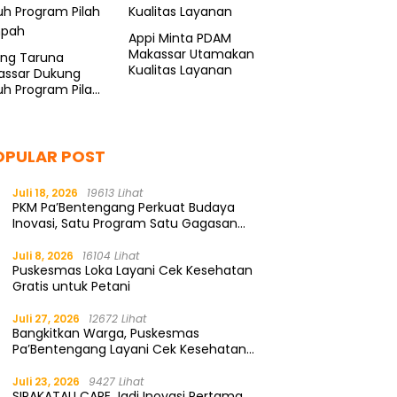
Appi Minta PDAM
Makassar Utamakan
ang Taruna
Kualitas Layanan
assar Dukung
h Program Pilah
pah
OPULAR POST
Juli 18, 2026
19613 Lihat
PKM Pa’Bentengang Perkuat Budaya
Inovasi, Satu Program Satu Gagasan
Solutif
Juli 8, 2026
16104 Lihat
Puskesmas Loka Layani Cek Kesehatan
Gratis untuk Petani
Juli 27, 2026
12672 Lihat
Bangkitkan Warga, Puskesmas
Pa’Bentengang Layani Cek Kesehatan
Gratis
Juli 23, 2026
9427 Lihat
SIPAKATAU CARE Jadi Inovasi Pertama