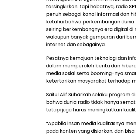
tersingkirkan. tapi hebatnya, radio SP
penuh sebagai kanal informasi dan h
ketahui bahwa perkembangan dunia ra
seiring berkembangnya era digital 
walaupun banyak gempuran dari bera
internet dan sebagainya.
Pesatnya kemajuan teknologi dan in
dalam memperoleh berita dan hiburan
media sosial serta booming-nya sma
ketertarikan masyarakat terhadap me
Saiful Alif Subarkah selaku program 
bahwa dunia radio tidak hanya sema
tetapi juga harus meningkatkan kuali
“Apabila insan media kualitasnya m
pada konten yang disiarkan, dan bisa