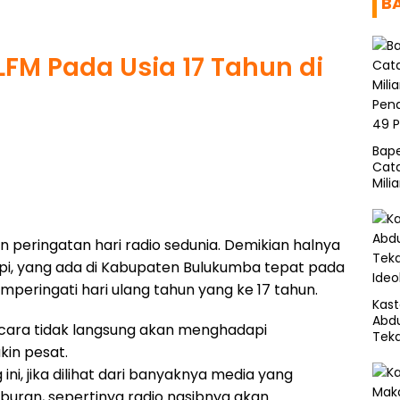
B
FM Pada Usia 17 Tahun di
Bap
Cata
Milia
Pen
49 
 peringatan hari radio sedunia. Demikian halnya
opi, yang ada di Kabupaten Bulukumba tepat pada
mperingati hari ulang tahun yang ke 17 tahun.
Kas
Abd
 secara tidak langsung akan menghadapi
Tek
in pesat.
Ideo
ini, jika dilihat dari banyaknya media yang
buran, sepertinya radio nasibnya akan