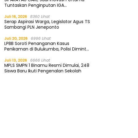
Tuntaskan Penginputan IGA
Kemendagri
Juli 16, 2026
8360 Lihat
Serap Aspirasi Warga, Legislator Agus TS
Sambangi PLN Jeneponto
Juli 20, 2026
6996 Lihat
LPBB Soroti Penanganan Kasus
Penikaman di Bulukumba, Polisi Diminta
Segera Tangkap Pelaku
Juli 13, 2026
6666 Lihat
MPLS SMPN 1 Binamu Resmi Dimulai, 248
Siswa Baru Ikuti Pengenalan Sekolah