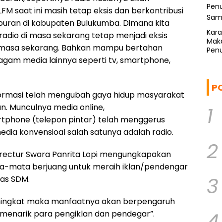
LFM saat ini masih tetap eksis dan berkontribusi
iburan di kabupaten Bulukumba. Dimana kita
Kar
dio di masa sekarang tetap menjadi eksis
Mak
di masa sekarang. Bahkan mampu bertahan
Penu
Sam
gam media lainnya seperti tv, smartphone,
P
formasi telah mengubah gaya hidup masyarakat
. Munculnya media online,
1
rtphone (telepon pintar) telah menggerus
dia konvensioal salah satunya adalah radio.
2
directur Swara Panrita Lopi mengungkapakan
ta-mata berjuang untuk meraih iklan/pendengar
3
tas SDM.
eningkat maka manfaatnya akan berpengaruh
4
 menarik para pengiklan dan pendegar”.