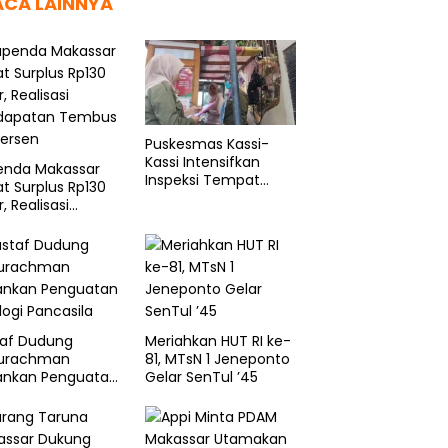
ACA LAINNYA
Puskesmas Kassi-
Kassi Intensifkan
enda Makassar
Inspeksi Tempat
t Surplus Rp130
Pengelolaan Pangan
r, Realisasi
dapatan Tembus
Persen
taf Dudung
Meriahkan HUT RI ke-
urachman
81, MTsN 1 Jeneponto
ankan Penguatan
Gelar SenTul ’45
logi Pancasila