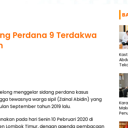
B
ang Perdana 9 Terdakwa
n
Kas
Abd
Tek
Ideo
Selong menggelar sidang perdana kasus
a tewasnya warga sipil (Zainal Abidin) yang
Kar
ulan September tahun 2019 lalu.
Mak
Penu
Sam
anakan pada hari Senin 10 Pebruari 2020 di
aten Lombok Timur, dengan agenda pembacaan