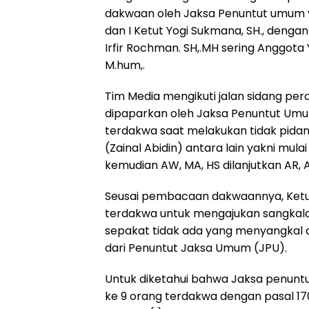
dakwaan oleh Jaksa Penuntut umum yan
k
p
m
dan I Ketut Yogi Sukmana, SH., denga
Irfir Rochman. SH,.MH sering Anggota 
M.hum,.
Tim Media mengikuti jalan sidang pe
dipaparkan oleh Jaksa Penuntut Umu
terdakwa saat melakukan tidak pidan
(Zainal Abidin) antara lain yakni mulai
kemudian AW, MA, HS dilanjutkan AR, A
Seusai pembacaan dakwaannya, Ketua
terdakwa untuk mengajukan sangkalan
sepakat tidak ada yang menyangkal 
dari Penuntut Jaksa Umum (JPU).
Untuk diketahui bahwa Jaksa penunt
ke 9 orang terdakwa dengan pasal 170 