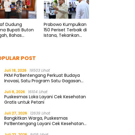
taf Dudung
Prabowo Kumpulkan
ma Bupati Buton
150 Periset Terbaik di
gah, Bahas
Istana, Tekankan
nsi Kelautan
Riset dan Inovasi
OPULAR POST
Juli 18, 2026
19503 Lihat
PKM Pa’Bentengang Perkuat Budaya
Inovasi, Satu Program Satu Gagasan
Solutif
Juli 8, 2026
16104 Lihat
Puskesmas Loka Layani Cek Kesehatan
Gratis untuk Petani
Juli 27, 2026
12639 Lihat
Bangkitkan Warga, Puskesmas
Pa’Bentengang Layani Cek Kesehatan
Gratis
Juli 23, 2026
9416 Lihat