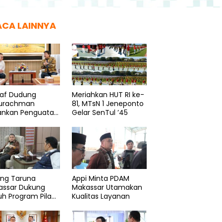
ACA LAINNYA
taf Dudung
Meriahkan HUT RI ke-
urachman
81, MTsN 1 Jeneponto
ankan Penguatan
Gelar SenTul ’45
logi Pancasila
ang Taruna
Appi Minta PDAM
assar Dukung
Makassar Utamakan
h Program Pilah
Kualitas Layanan
pah