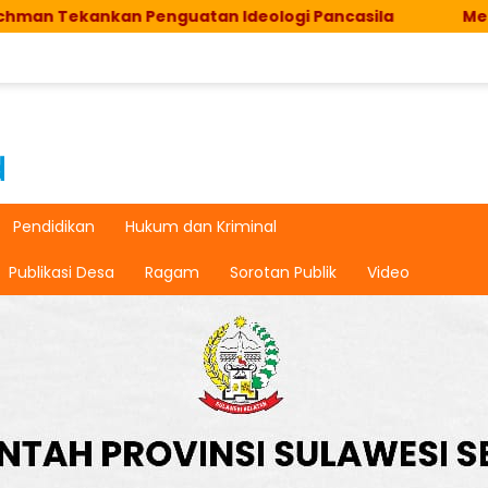
n Penguatan Ideologi Pancasila
Meriahkan HUT RI
Pendidikan
Hukum dan Kriminal
Publikasi Desa
Ragam
Sorotan Publik
Video