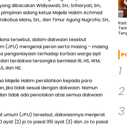
g dibacakan Widiyawati, SH., Sriharyati, SH.,
n pimpinan sidang ketua Majelis Hakim Achmad
Yakobus Manu, SH.,. dan Timur Agung Nugroho, SH.,
Kas
Teri
Ten
Pote
rdana tersebut, dalam dakwaan tesebut
m (JPU) mengenai peran serta masing – masing
a penganiayaan terhadap korban warga sipil
P
 dari terdakwa tersangka berinisial IR, HS, WM,
1
S, dan NS.
 Majelis Hakim persilahkan kepada para
2
, jika tidak sesuai dengan dakwaan. Namun
dan tidak ada penolakan atas semua dakwaan
3
ut umum (JPU) tersebut, dakwaannya menjerat
ayat (2) jo to pasal 351 ayat (3) dan Jo to pasal