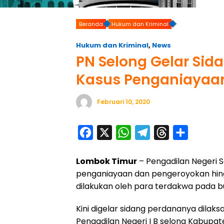
Beranda
Hukum dan Kriminal
Hukum dan Kriminal
,
News
PN Selong Gelar Sid
Kasus Penganiayaa
Februari 10, 2020
F
X
W
T
T
S
a
h
e
h
h
Lombok Timur
– Pengadilan Negeri 
c
a
l
r
a
penganiayaan dan pengeroyokan hingg
e
t
e
e
r
dilakukan oleh para terdakwa pada b
b
s
g
a
e
o
A
r
d
Kini digelar sidang perdananya dilaks
Pengadilan Negeri I B selong Kabup
o
p
a
s