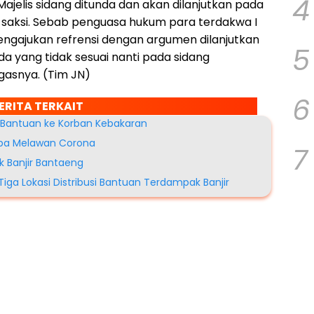
4
Majelis sidang ditunda dan akan dilanjutkan pada
saksi. Sebab penguasa hukum para terdakwa I
engajukan refrensi dengan argumen dilanjutkan
5
da yang tidak sesuai nanti pada sidang
gasnya. (Tim JN)
6
ERITA TERKAIT
n Bantuan ke Korban Kebakaran
umba Melawan Corona
7
k Banjir Bantaeng
Tiga Lokasi Distribusi Bantuan Terdampak Banjir