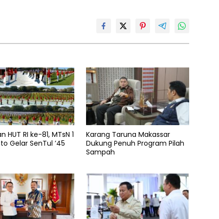
n HUT RI ke-81, MTsN 1
Karang Taruna Makassar
o Gelar SenTul ’45
Dukung Penuh Program Pilah
Sampah