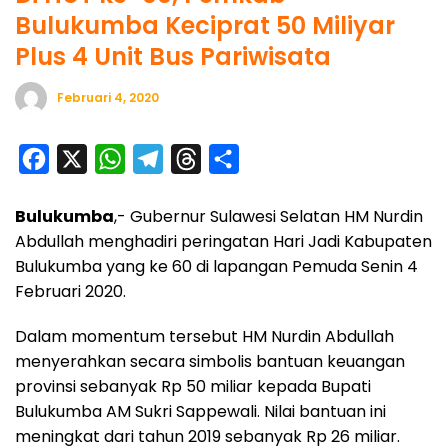
Bulukumba Keciprat 50 Miliyar
Plus 4 Unit Bus Pariwisata
Februari 4, 2020
F
X
W
T
T
S
a
h
e
h
h
Bulukumba
,- Gubernur Sulawesi Selatan HM Nurdin
c
a
l
r
a
Abdullah menghadiri peringatan Hari Jadi Kabupaten
e
t
e
e
r
Bulukumba yang ke 60 di lapangan Pemuda Senin 4
b
s
g
a
e
Februari 2020.
o
A
r
d
Dalam momentum tersebut HM Nurdin Abdullah
o
p
a
s
menyerahkan secara simbolis bantuan keuangan
k
p
m
provinsi sebanyak Rp 50 miliar kepada Bupati
Bulukumba AM Sukri Sappewali. Nilai bantuan ini
meningkat dari tahun 2019 sebanyak Rp 26 miliar.