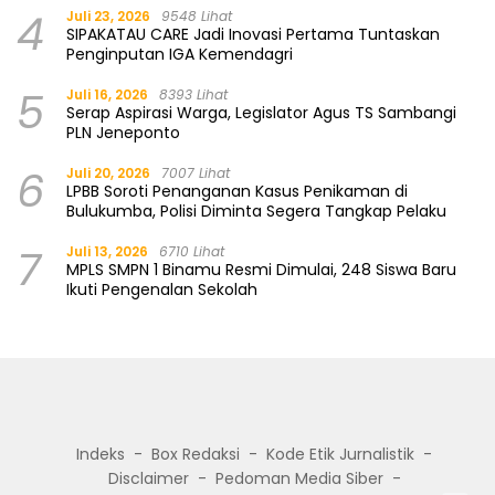
4
Juli 23, 2026
9548 Lihat
SIPAKATAU CARE Jadi Inovasi Pertama Tuntaskan
Penginputan IGA Kemendagri
5
Juli 16, 2026
8393 Lihat
Serap Aspirasi Warga, Legislator Agus TS Sambangi
PLN Jeneponto
6
Juli 20, 2026
7007 Lihat
LPBB Soroti Penanganan Kasus Penikaman di
Bulukumba, Polisi Diminta Segera Tangkap Pelaku
7
Juli 13, 2026
6710 Lihat
MPLS SMPN 1 Binamu Resmi Dimulai, 248 Siswa Baru
Ikuti Pengenalan Sekolah
Indeks
Box Redaksi
Kode Etik Jurnalistik
Disclaimer
Pedoman Media Siber