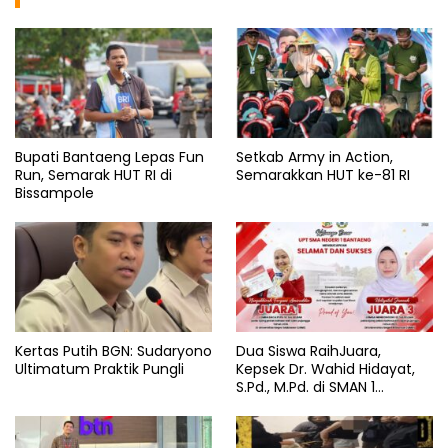
Bupati Bantaeng Lepas Fun
Setkab Army in Action,
Run, Semarak HUT RI di
Semarakkan HUT ke-81 RI
Bissampole
Kertas Putih BGN: Sudaryono
Dua Siswa RaihJuara,
Ultimatum Praktik Pungli
Kepsek Dr. Wahid Hidayat,
S.Pd., M.Pd. di SMAN 1
Bantaeng Tuai Pujian