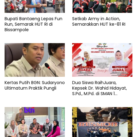
Bupati Bantaeng Lepas Fun
Setkab Army in Action,
Run, Semarak HUT RI di
Semarakkan HUT ke-81 RI
Bissampole
Kertas Putih BGN: Sudaryono
Dua Siswa RaihJuara,
Ultimatum Praktik Pungli
Kepsek Dr. Wahid Hidayat,
S.Pd., M.Pd. di SMAN 1
Bantaeng Tuai Pujian