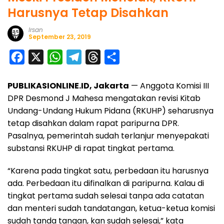
Harusnya Tetap Disahkan
Irsan
September 23, 2019
F
X
W
T
T
S
a
h
e
h
h
PUBLIKASIONLINE.ID, Jakarta
— Anggota Komisi III
c
a
l
r
a
DPR Desmond J Mahesa mengatakan revisi Kitab
e
t
e
e
r
Undang-Undang Hukum Pidana (RKUHP) seharusnya
b
s
g
a
e
tetap disahkan dalam rapat paripurna DPR.
o
A
r
d
Pasalnya, pemerintah sudah terlanjur menyepakati
o
p
a
s
substansi RKUHP di rapat tingkat pertama.
k
p
m
“Karena pada tingkat satu, perbedaan itu harusnya
ada. Perbedaan itu difinalkan di paripurna. Kalau di
tingkat pertama sudah selesai tanpa ada catatan
dan menteri sudah tandatangan, ketua-ketua komisi
sudah tanda tangan, kan sudah selesai,” kata