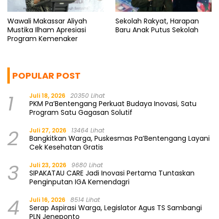
Wawali Makassar Aliyah
Sekolah Rakyat, Harapan
Mustika Ilham Apresiasi
Baru Anak Putus Sekolah
Program Kemenaker
POPULAR POST
1
Juli 18, 2026
20350 Lihat
PKM Pa’Bentengang Perkuat Budaya Inovasi, Satu
Program Satu Gagasan Solutif
2
Juli 27, 2026
13464 Lihat
Bangkitkan Warga, Puskesmas Pa’Bentengang Layani
Cek Kesehatan Gratis
3
Juli 23, 2026
9680 Lihat
SIPAKATAU CARE Jadi Inovasi Pertama Tuntaskan
Penginputan IGA Kemendagri
4
Juli 16, 2026
8514 Lihat
Serap Aspirasi Warga, Legislator Agus TS Sambangi
PLN Jeneponto