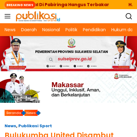
Langsung
ua Kapal Di Pabiringa Hangus Terbakar
H. Muh. Im
BREAKING NEWS
ke
konten
News
Daerah
Nasional
Politik
Pendidikan
Hukum dan 
Beranda
News
News
,
Publikasi Sport
Bulukumba United Disambut