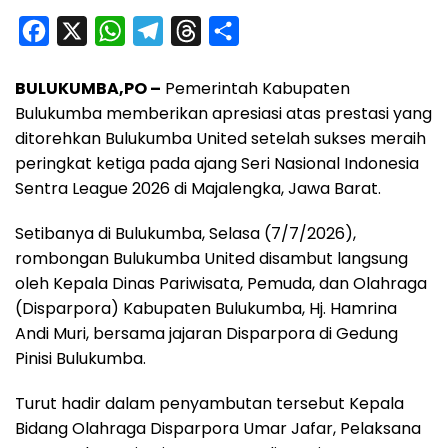
F
X
W
T
T
S
a
h
e
h
h
BULUKUMBA,PO –
Pemerintah Kabupaten
c
a
l
r
a
Bulukumba memberikan apresiasi atas prestasi yang
e
t
e
e
r
ditorehkan Bulukumba United setelah sukses meraih
b
s
g
a
e
peringkat ketiga pada ajang Seri Nasional Indonesia
o
A
r
d
Sentra League 2026 di Majalengka, Jawa Barat.
o
p
a
s
Setibanya di Bulukumba, Selasa (7/7/2026),
k
p
m
rombongan Bulukumba United disambut langsung
oleh Kepala Dinas Pariwisata, Pemuda, dan Olahraga
(Disparpora) Kabupaten Bulukumba, Hj. Hamrina
Andi Muri, bersama jajaran Disparpora di Gedung
Pinisi Bulukumba.
Turut hadir dalam penyambutan tersebut Kepala
Bidang Olahraga Disparpora Umar Jafar, Pelaksana