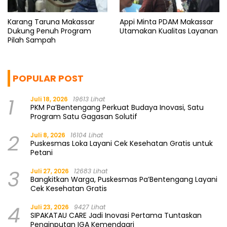
Karang Taruna Makassar
Appi Minta PDAM Makassar
Dukung Penuh Program
Utamakan Kualitas Layanan
Pilah Sampah
POPULAR POST
1
Juli 18, 2026
19613 Lihat
PKM Pa’Bentengang Perkuat Budaya Inovasi, Satu
Program Satu Gagasan Solutif
2
Juli 8, 2026
16104 Lihat
Puskesmas Loka Layani Cek Kesehatan Gratis untuk
Petani
3
Juli 27, 2026
12683 Lihat
Bangkitkan Warga, Puskesmas Pa’Bentengang Layani
Cek Kesehatan Gratis
4
Juli 23, 2026
9427 Lihat
SIPAKATAU CARE Jadi Inovasi Pertama Tuntaskan
Penginputan IGA Kemendagri