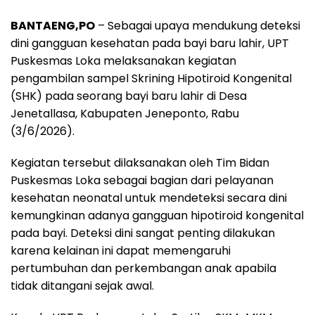
a
h
e
h
h
BANTAENG,PO
– Sebagai upaya mendukung deteksi
c
a
l
r
a
dini gangguan kesehatan pada bayi baru lahir, UPT
e
t
e
e
r
Puskesmas Loka melaksanakan kegiatan
b
s
g
a
e
pengambilan sampel Skrining Hipotiroid Kongenital
o
A
r
d
(SHK) pada seorang bayi baru lahir di Desa
o
p
a
s
Jenetallasa, Kabupaten Jeneponto, Rabu
(3/6/2026).
k
p
m
Kegiatan tersebut dilaksanakan oleh Tim Bidan
Puskesmas Loka sebagai bagian dari pelayanan
kesehatan neonatal untuk mendeteksi secara dini
kemungkinan adanya gangguan hipotiroid kongenital
pada bayi. Deteksi dini sangat penting dilakukan
karena kelainan ini dapat memengaruhi
pertumbuhan dan perkembangan anak apabila
tidak ditangani sejak awal.