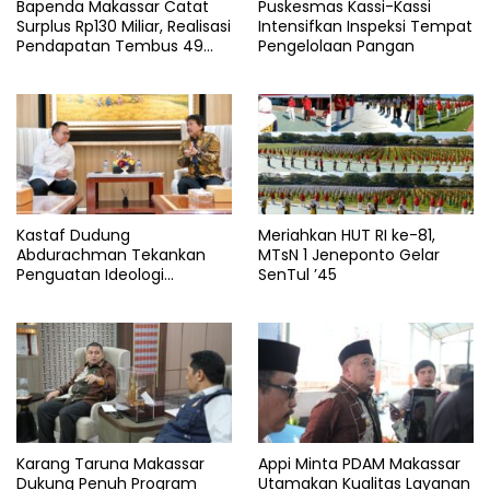
Bapenda Makassar Catat
Puskesmas Kassi-Kassi
Surplus Rp130 Miliar, Realisasi
Intensifkan Inspeksi Tempat
Pendapatan Tembus 49
Pengelolaan Pangan
Persen
Kastaf Dudung
Meriahkan HUT RI ke-81,
Abdurachman Tekankan
MTsN 1 Jeneponto Gelar
Penguatan Ideologi
SenTul ’45
Pancasila
Karang Taruna Makassar
Appi Minta PDAM Makassar
Dukung Penuh Program
Utamakan Kualitas Layanan