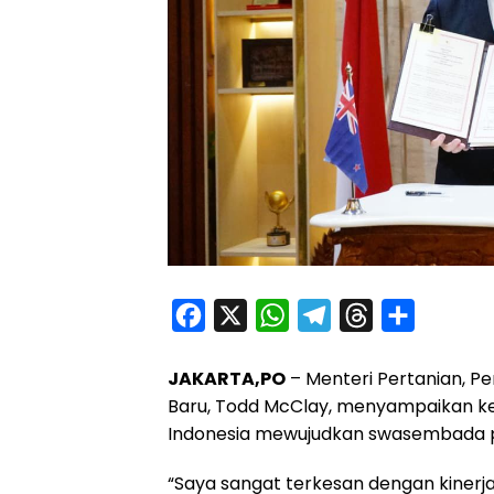
F
X
W
T
T
S
a
h
e
h
h
JAKARTA,PO
– Menteri Pertanian, Pe
c
a
l
r
a
Baru, Todd McClay, menyampaikan k
e
t
e
e
r
Indonesia mewujudkan swasembada 
b
s
g
a
e
o
A
r
d
“Saya sangat terkesan dengan kinerja 