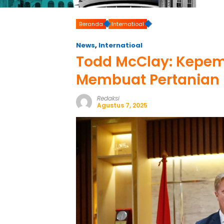
Beranda
Internatioal
News
,
Internatioal
Todd McClay: Kepe
Membuat Pertanian 
Redaksi
Agustus 7, 2025