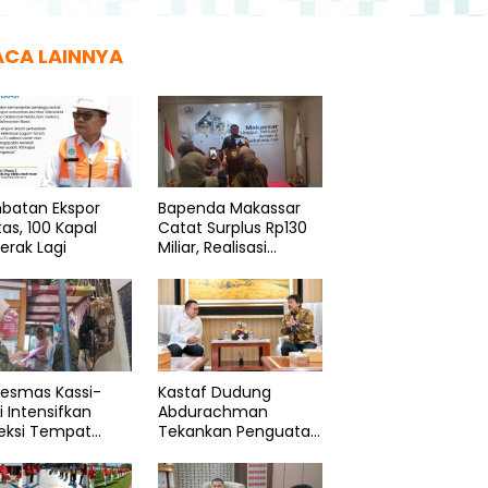
ACA LAINNYA
batan Ekspor
Bapenda Makassar
as, 100 Kapal
Catat Surplus Rp130
erak Lagi
Miliar, Realisasi
Pendapatan Tembus
49 Persen
kesmas Kassi-
Kastaf Dudung
i Intensifkan
Abdurachman
eksi Tempat
Tekankan Penguatan
gelolaan Pangan
Ideologi Pancasila