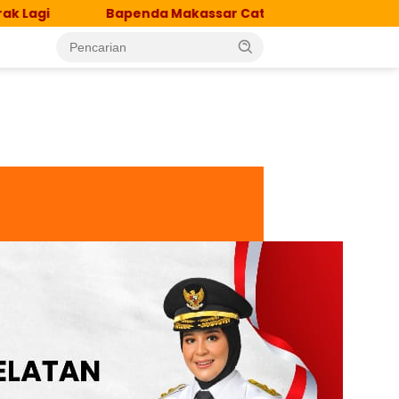
nda Makassar Catat Surplus Rp130 Miliar, Realisasi Penda