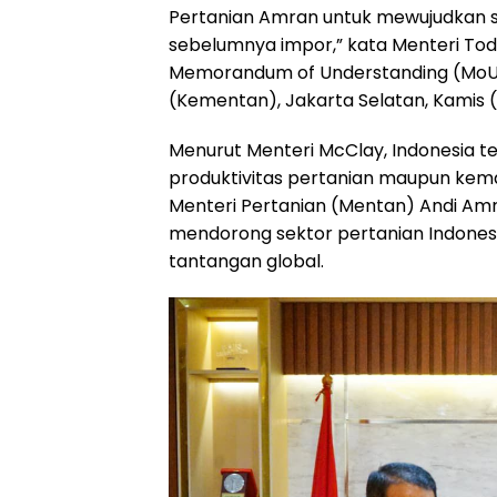
Pertanian Amran untuk mewujudkan
o
p
a
s
sebelumnya impor,” kata Menteri T
k
p
m
Memorandum of Understanding (MoU) 
(Kementan), Jakarta Selatan, Kamis 
Menurut Menteri McClay, Indonesia tel
produktivitas pertanian maupun kema
Menteri Pertanian (Mentan) Andi Amr
mendorong sektor pertanian Indonesi
tantangan global.