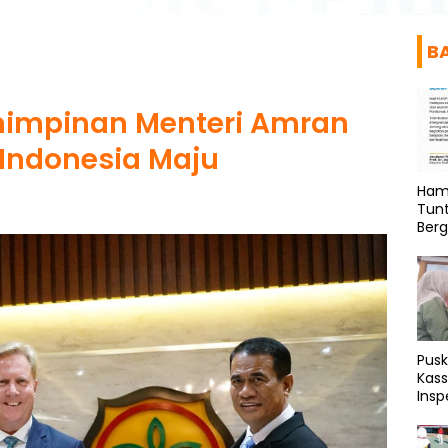
B
mimpinan Menteri Amran
Indonesia Maju
Ham
Tunt
Berg
Pus
Kass
Insp
Pen