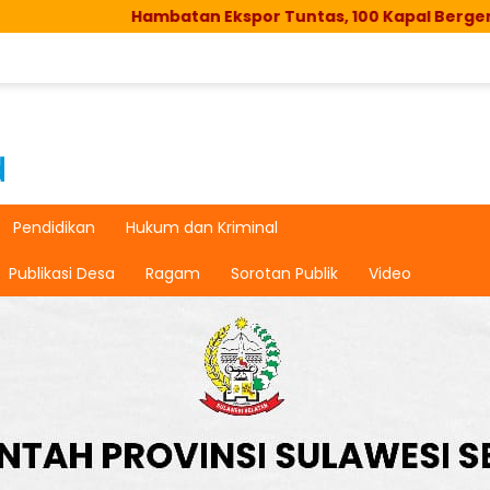
atan Ekspor Tuntas, 100 Kapal Bergerak Lagi
Bape
Pendidikan
Hukum dan Kriminal
Publikasi Desa
Ragam
Sorotan Publik
Video