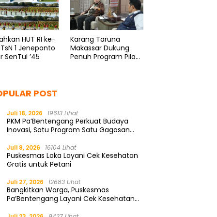
ahkan HUT RI ke-
Karang Taruna
MTsN 1 Jeneponto
Makassar Dukung
r SenTul ’45
Penuh Program Pilah
Sampah
OPULAR POST
Juli 18, 2026
19613 Lihat
PKM Pa’Bentengang Perkuat Budaya
Inovasi, Satu Program Satu Gagasan
Solutif
Juli 8, 2026
16104 Lihat
Puskesmas Loka Layani Cek Kesehatan
Gratis untuk Petani
Juli 27, 2026
12683 Lihat
Bangkitkan Warga, Puskesmas
Pa’Bentengang Layani Cek Kesehatan
Gratis
Juli 23, 2026
9427 Lihat