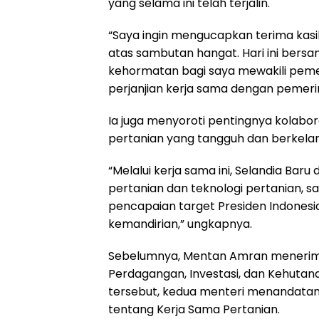
yang selama ini telah terjalin.
“Saya ingin mengucapkan terima kasi
atas sambutan hangat. Hari ini bers
kehormatan bagi saya mewakili peme
perjanjian kerja sama dengan pemeri
Ia juga menyoroti pentingnya kolabo
pertanian yang tangguh dan berkelan
“Melalui kerja sama ini, Selandia Bar
pertanian dan teknologi pertanian, s
pencapaian target Presiden Indones
kemandirian,” ungkapnya.
Sebelumnya, Mentan Amran menerima
Perdagangan, Investasi, dan Kehutan
tersebut, kedua menteri menandat
tentang Kerja Sama Pertanian.