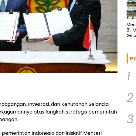
Meri
81, 
Gela
P
1
2
rdagangan, Investasi, dan Kehutanan Selandia
ekagumannya atas langkah strategis pemerintah
3
pangan.
pemerintah Indonesia dan inisiatif Menteri