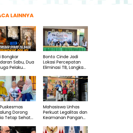
ACA LAINNYA
si Bongkar
Bonto Cinde Jadi
edaran Sabu, Dua
Lokasi Percepatan
duga Pelaku
Eliminasi TB, Langkah
ngkus
Nyata Dinkes
Bantaeng
 Puskesmas
Mahasiswa Unhas
galung Dorong
Perkuat Legalitas dan
ia Tetap Sehat
Keamanan Pangan
Produktif
UMK Bonto Rannu