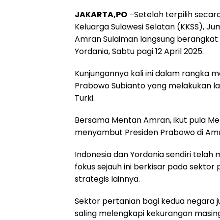
a
h
e
h
h
JAKARTA,PO
–Setelah terpilih seca
c
a
l
r
a
Keluarga Sulawesi Selatan (KKSS), Juma
e
t
e
e
r
Amran Sulaiman langsung berangkat k
b
s
g
a
e
Yordania, Sabtu pagi 12 April 2025.
o
A
r
d
Kunjungannya kali ini dalam rangka 
o
p
a
s
Prabowo Subianto yang melakukan la
k
p
m
Turki.
Bersama Mentan Amran, ikut pula Me
menyambut Presiden Prabowo di Amman
Indonesia dan Yordania sendiri telah 
fokus sejauh ini berkisar pada sektor
strategis lainnya.
Sektor pertanian bagi kedua negara j
saling melengkapi kekurangan masing-