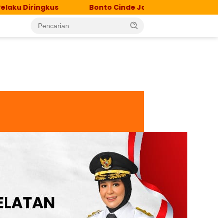
Bonto Cinde Jadi Lokasi Percepatan Eliminasi TB, La