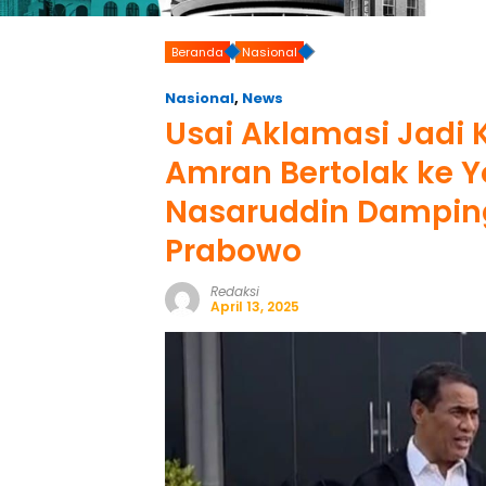
Beranda
Nasional
Nasional
,
News
Usai Aklamasi Jadi
Amran Bertolak ke 
Nasaruddin Damping
Prabowo
Redaksi
April 13, 2025