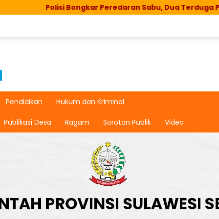
 Bongkar Peredaran Sabu, Dua Terduga Pelaku Diringkus
Pendidikan
Hukum dan Kriminal
Publikasi Desa
Ragam
Sorotan Publik
Video