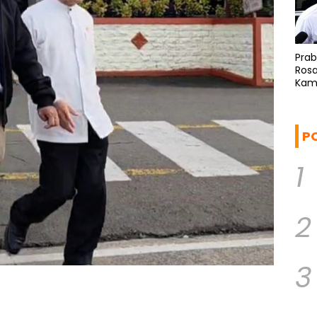
Pra
Rosa
Kam
Ref
P
1
2
3