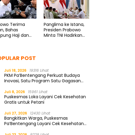
bowo Terima
Panglima ke Istana,
n, Bahas
Presiden Prabowo
pung Haji dan
Minta TNI Hadirkan
ormasi BUMN
Program Spesial
untuk Rakyat
OPULAR POST
Juli 18, 2026
19316 Lihat
PKM Pa’Bentengang Perkuat Budaya
Inovasi, Satu Program Satu Gagasan
Solutif
Juli 8, 2026
15961 Lihat
Puskesmas Loka Layani Cek Kesehatan
Gratis untuk Petani
Juli 27, 2026
12430 Lihat
Bangkitkan Warga, Puskesmas
Pa’Bentengang Layani Cek Kesehatan
Gratis
Juli 23, 2026
9229 Lihat