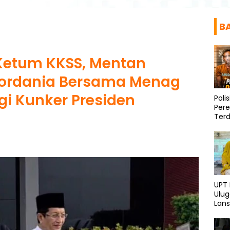
B
 Ketum KKSS, Mentan
Yordania Bersama Menag
i Kunker Presiden
Poli
Per
Ter
Diri
UPT
Ulu
Lans
dan 