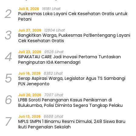
2
Juli 8, 2026
16181 Lihat
Puskesmas Loka Layani Cek Kesehatan Gratis untuk
Petani
3
Juli 27, 2026
12804 Lihat
Bangkitkan Warga, Puskesmas Pa’Bentengang Layani
Cek Kesehatan Gratis
4
Juli 23, 2026
9526 Lihat
SIPAKATAU CARE Jadi Inovasi Pertama Tuntaskan
Penginputan IGA Kemendagri
5
Juli 16, 2026
8382 Lihat
Serap Aspirasi Warga, Legislator Agus TS Sambangi
PLN Jeneponto
6
Juli 20, 2026
7007 Lihat
LPBB Soroti Penanganan Kasus Penikaman di
Bulukumba, Polisi Diminta Segera Tangkap Pelaku
7
Juli 13, 2026
6688 Lihat
MPLS SMPN 1 Binamu Resmi Dimulai, 248 Siswa Baru
Ikuti Pengenalan Sekolah