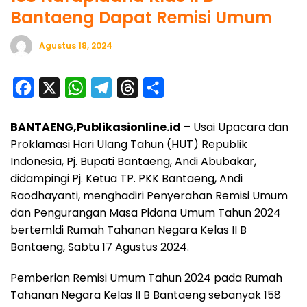
Bantaeng Dapat Remisi Umum
Agustus 18, 2024
F
X
W
T
T
S
a
h
e
h
h
BANTAENG,Publikasionline.id
– Usai Upacara dan
c
a
l
r
a
Proklamasi Hari Ulang Tahun (HUT) Republik
e
t
e
e
r
Indonesia, Pj. Bupati Bantaeng, Andi Abubakar,
b
s
g
a
e
didampingi Pj. Ketua TP. PKK Bantaeng, Andi
o
A
r
d
Raodhayanti, menghadiri Penyerahan Remisi Umum
o
p
a
s
dan Pengurangan Masa Pidana Umum Tahun 2024
bertemldi Rumah Tahanan Negara Kelas II B
k
p
m
Bantaeng, Sabtu 17 Agustus 2024.
Pemberian Remisi Umum Tahun 2024 pada Rumah
Tahanan Negara Kelas II B Bantaeng sebanyak 158