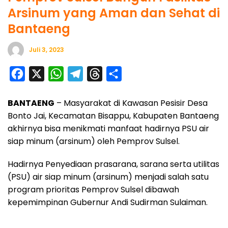
Arsinum yang Aman dan Sehat di
Bantaeng
Juli 3, 2023
F
X
W
T
T
S
a
h
e
h
h
BANTAENG
– Masyarakat di Kawasan Pesisir Desa
c
a
l
r
a
Bonto Jai, Kecamatan Bisappu, Kabupaten Bantaeng
e
t
e
e
r
akhirnya bisa menikmati manfaat hadirnya PSU air
b
s
g
a
e
siap minum (arsinum) oleh Pemprov Sulsel.
o
A
r
d
Hadirnya Penyediaan prasarana, sarana serta utilitas
o
p
a
s
(PSU) air siap minum (arsinum) menjadi salah satu
k
p
m
program prioritas Pemprov Sulsel dibawah
kepemimpinan Gubernur Andi Sudirman Sulaiman.