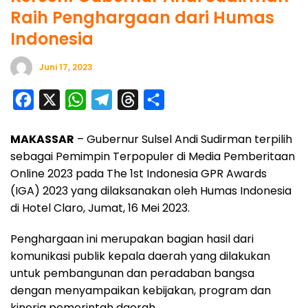
Raih Penghargaan dari Humas
Indonesia
Juni 17, 2023
F
X
W
T
T
S
a
h
e
h
h
MAKASSAR
– Gubernur Sulsel Andi Sudirman terpilih
c
a
l
r
a
sebagai Pemimpin Terpopuler di Media Pemberitaan
e
t
e
e
r
Online 2023 pada The 1st Indonesia GPR Awards
b
s
g
a
e
(IGA) 2023 yang dilaksanakan oleh Humas Indonesia
o
A
r
d
di Hotel Claro, Jumat, 16 Mei 2023.
o
p
a
s
Penghargaan ini merupakan bagian hasil dari
k
p
m
komunikasi publik kepala daerah yang dilakukan
untuk pembangunan dan peradaban bangsa
dengan menyampaikan kebijakan, program dan
kinerja pemerintah daerah.