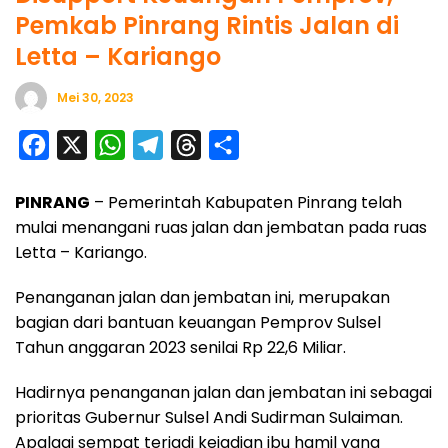
Pemkab Pinrang Rintis Jalan di
Letta – Kariango
Mei 30, 2023
F
X
W
T
T
S
a
h
e
h
h
PINRANG
– Pemerintah Kabupaten Pinrang telah
c
a
l
r
a
mulai menangani ruas jalan dan jembatan pada ruas
e
t
e
e
r
Letta – Kariango.
b
s
g
a
e
o
A
r
d
Penanganan jalan dan jembatan ini, merupakan
bagian dari bantuan keuangan Pemprov Sulsel
o
p
a
s
Tahun anggaran 2023 senilai Rp 22,6 Miliar.
k
p
m
Hadirnya penanganan jalan dan jembatan ini sebagai
prioritas Gubernur Sulsel Andi Sudirman Sulaiman.
Apalagi sempat terjadi kejadian ibu hamil yang