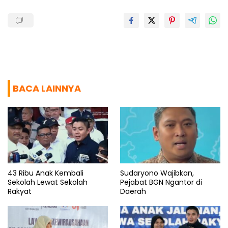
k
p
m
BACA LAINNYA
43 Ribu Anak Kembali
Sudaryono Wajibkan,
Sekolah Lewat Sekolah
Pejabat BGN Ngantor di
Rakyat
Daerah