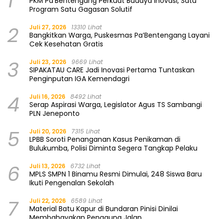
1
PKM Pa’Bentengang Perkuat Budaya Inovasi, Satu
Program Satu Gagasan Solutif
2
Juli 27, 2026
13310 Lihat
Bangkitkan Warga, Puskesmas Pa’Bentengang Layani
Cek Kesehatan Gratis
3
Juli 23, 2026
9669 Lihat
SIPAKATAU CARE Jadi Inovasi Pertama Tuntaskan
Penginputan IGA Kemendagri
4
Juli 16, 2026
8492 Lihat
Serap Aspirasi Warga, Legislator Agus TS Sambangi
PLN Jeneponto
5
Juli 20, 2026
7315 Lihat
LPBB Soroti Penanganan Kasus Penikaman di
Bulukumba, Polisi Diminta Segera Tangkap Pelaku
6
Juli 13, 2026
6732 Lihat
MPLS SMPN 1 Binamu Resmi Dimulai, 248 Siswa Baru
Ikuti Pengenalan Sekolah
7
Juli 22, 2026
6589 Lihat
Material Batu Kapur di Bundaran Pinisi Dinilai
Membahayakan Pengguna Jalan