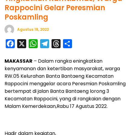
Rappocini Gelar Peresmian
Poskamling
Agustus 18, 2022
F
X
W
T
T
S
a
h
e
h
h
MAKASSAR
– Dalam rangka eningkatkan
c
a
l
r
a
kenyamanan dan ketertiban masyarakat, warga
e
t
e
e
r
RW.05 Kelurahan Banta Bantaeng Kecamatan
b
s
g
a
e
Rappocini menggelar acara Peresmian Poskamling
o
A
r
d
bertempat di jalan Banta Bantaeng lorong 3
o
p
a
s
Kecamatan Rappocini, yang di rangkaian dengan
Malam Kemerdekaan,Rabu 17 Agustus 2022.
k
p
m
Hadir dalam kegiatan,