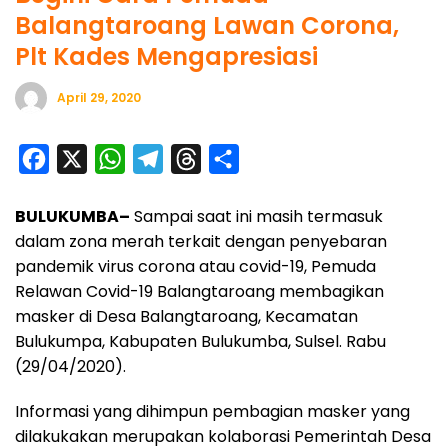
Balangtaroang Lawan Corona,
Plt Kades Mengapresiasi
April 29, 2020
F
X
W
T
T
S
a
h
e
h
h
BULUKUMBA–
Sampai saat ini masih termasuk
c
a
l
r
a
dalam zona merah terkait dengan penyebaran
e
t
e
e
r
pandemik virus corona atau covid-19, Pemuda
b
s
g
a
e
Relawan Covid-19 Balangtaroang membagikan
o
A
r
d
masker di Desa Balangtaroang, Kecamatan
o
p
a
s
Bulukumpa, Kabupaten Bulukumba, Sulsel. Rabu
(29/04/2020).
k
p
m
Informasi yang dihimpun pembagian masker yang
dilakukakan merupakan kolaborasi Pemerintah Desa