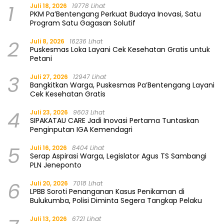
1
Juli 18, 2026
19778 Lihat
PKM Pa’Bentengang Perkuat Budaya Inovasi, Satu
Program Satu Gagasan Solutif
2
Juli 8, 2026
16236 Lihat
Puskesmas Loka Layani Cek Kesehatan Gratis untuk
Petani
3
Juli 27, 2026
12947 Lihat
Bangkitkan Warga, Puskesmas Pa’Bentengang Layani
Cek Kesehatan Gratis
4
Juli 23, 2026
9603 Lihat
SIPAKATAU CARE Jadi Inovasi Pertama Tuntaskan
Penginputan IGA Kemendagri
5
Juli 16, 2026
8404 Lihat
Serap Aspirasi Warga, Legislator Agus TS Sambangi
PLN Jeneponto
6
Juli 20, 2026
7018 Lihat
LPBB Soroti Penanganan Kasus Penikaman di
Bulukumba, Polisi Diminta Segera Tangkap Pelaku
Juli 13, 2026
6721 Lihat