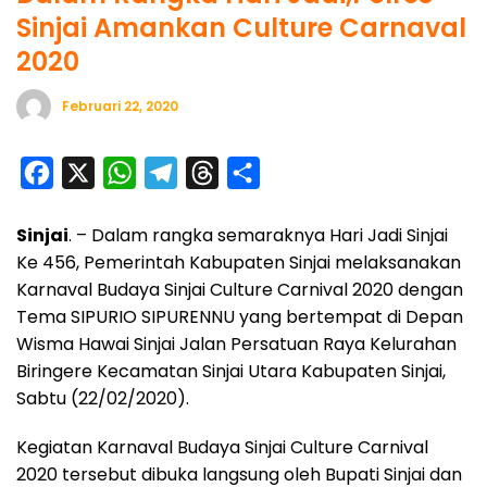
Sinjai Amankan Culture Carnaval
2020
Februari 22, 2020
F
X
W
T
T
S
a
h
e
h
h
Sinjai
. – Dalam rangka semaraknya Hari Jadi Sinjai
c
a
l
r
a
Ke 456, Pemerintah Kabupaten Sinjai melaksanakan
e
t
e
e
r
Karnaval Budaya Sinjai Culture Carnival 2020 dengan
b
s
g
a
e
Tema SIPURIO SIPURENNU yang bertempat di Depan
o
A
r
d
Wisma Hawai Sinjai Jalan Persatuan Raya Kelurahan
o
p
a
s
Biringere Kecamatan Sinjai Utara Kabupaten Sinjai,
Sabtu (22/02/2020).
k
p
m
Kegiatan Karnaval Budaya Sinjai Culture Carnival
2020 tersebut dibuka langsung oleh Bupati Sinjai dan