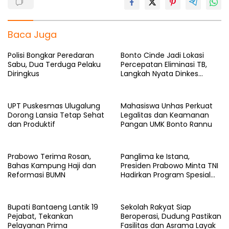
Baca Juga
Polisi Bongkar Peredaran
Bonto Cinde Jadi Lokasi
Sabu, Dua Terduga Pelaku
Percepatan Eliminasi TB,
Diringkus
Langkah Nyata Dinkes
Bantaeng
UPT Puskesmas Ulugalung
Mahasiswa Unhas Perkuat
Dorong Lansia Tetap Sehat
Legalitas dan Keamanan
dan Produktif
Pangan UMK Bonto Rannu
Prabowo Terima Rosan,
Panglima ke Istana,
Bahas Kampung Haji dan
Presiden Prabowo Minta TNI
Reformasi BUMN
Hadirkan Program Spesial
untuk Rakyat
Bupati Bantaeng Lantik 19
Sekolah Rakyat Siap
Pejabat, Tekankan
Beroperasi, Dudung Pastikan
Pelayanan Prima
Fasilitas dan Asrama Layak