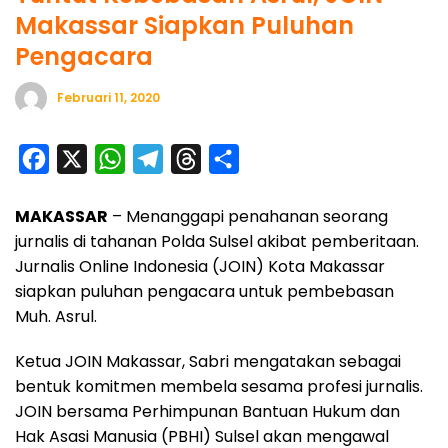
Makassar Siapkan Puluhan
Pengacara
Februari 11, 2020
F
X
W
T
T
S
a
h
e
h
h
MAKASSAR
– Menanggapi penahanan seorang
c
a
l
r
a
jurnalis di tahanan Polda Sulsel akibat pemberitaan.
e
t
e
e
r
Jurnalis Online Indonesia (JOIN) Kota Makassar
b
s
g
a
e
siapkan puluhan pengacara untuk pembebasan
o
A
r
d
Muh. Asrul.
o
p
a
s
Ketua JOIN Makassar, Sabri mengatakan sebagai
k
p
m
bentuk komitmen membela sesama profesi jurnalis.
JOIN bersama Perhimpunan Bantuan Hukum dan
Hak Asasi Manusia (PBHI) Sulsel akan mengawal