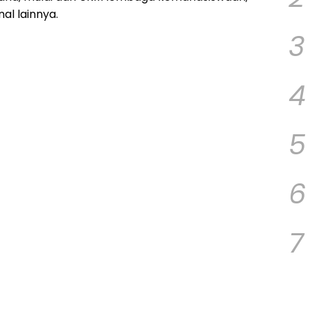
al lainnya.
3
4
5
6
7