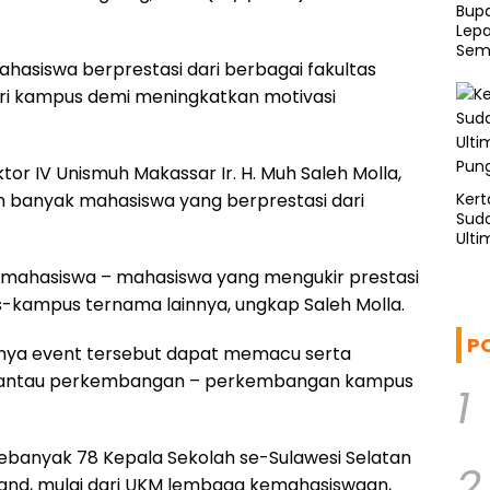
Bup
Lepa
Sema
hasiswa berprestasi dari berbagai fakultas
Bis
ari kampus demi meningkatkan motivasi
or IV Unismuh Makassar Ir. H. Muh Saleh Molla,
Kert
 banyak mahasiswa yang berprestasi dari
Sud
Ulti
Pung
 mahasiswa – mahasiswa yang mengukir prestasi
-kampus ternama lainnya, ungkap Saleh Molla.
P
nnya event tersebut dapat memacu serta
mantau perkembangan – perkembangan kampus
1
 sebanyak 78 Kepala Sekolah se-Sulawesi Selatan
2
tand, mulai dari UKM lembaga kemahasiswaan,