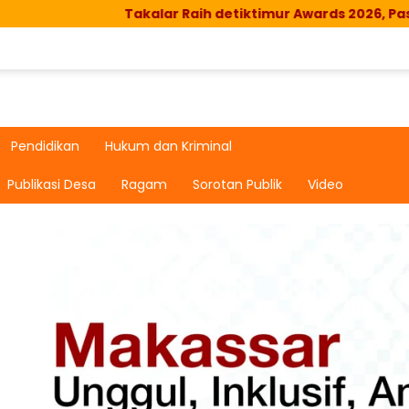
Takalar Raih detiktimur Awards 2026, Passirik
Pendidikan
Hukum dan Kriminal
Publikasi Desa
Ragam
Sorotan Publik
Video