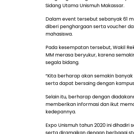
e
t
e
e
r
Sidang Utama Unismuh Makassar.
b
s
g
a
e
o
A
r
d
Dalam event tersebut sebanyak 61 ma
diberi penghargaan serta voucher d
o
p
a
s
mahasiswa.
k
p
m
Pada kesempatan tersebut, Wakil Rekt
MM merasa beryukur, karena semakin
segala bidang.
“Kita berharap akan semakin banyak
serta dapat bersaing dengan kampus
Selain itu, berharap dengan diadaka
memberikan informasi dan ikut me
kedepannya.
Expo Unismuh tahun 2020 ini dihadiri
serta diramaikan dengan berbagai s