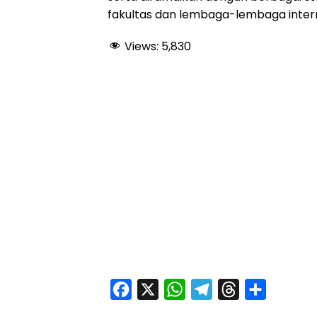
fakultas dan lembaga-lembaga intern
Views:
5,830
F
X
W
T
T
S
a
h
e
h
h