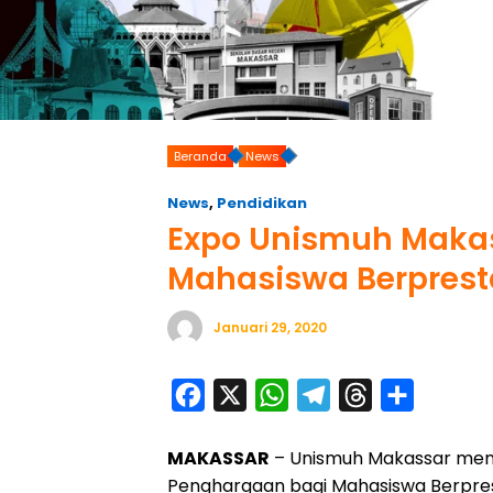
Beranda
News
News
,
Pendidikan
Expo Unismuh Makas
Mahasiswa Berprest
Januari 29, 2020
F
X
W
T
T
S
a
h
e
h
h
MAKASSAR
– Unismuh Makassar men
c
a
l
r
a
Penghargaan bagi Mahasiswa Berprest