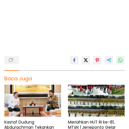
c
a
l
r
a
e
t
e
e
r
b
s
g
a
e
o
A
r
d
o
p
a
s
k
p
m
Baca Juga
Kastaf Dudung
Meriahkan HUT RI ke-81,
Abdurachman Tekankan
MTsN 1 Jeneponto Gelar