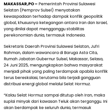
MAKASSAR,PO –
Pemerintah Provinsi Sulawesi
c
a
l
r
a
Selatan (Pemprov Sulsel) menyatakan
e
t
e
e
r
kewaspadaan terhadap dampak konflik geopolitik
b
s
g
a
e
global, khususnya ketegangan antara Iran dan Israel,
o
A
r
d
yang dinilai dapat mengganggu stabilitas
o
p
a
s
perekonomian dunia, termasuk Indonesia.
k
p
m
Sekretaris Daerah Provinsi Sulawesi Selatan, Jufri
Rahman, dalam wawancara di Baruga Asta Cita,
Rumah Jabatan Gubernur Sulsel, Makassar, Selasa,
24 Juni 2025, mengungkapkan bahwa masyarakat
menjadi pihak yang paling terdampak apabila konflik
terus bereskalasi, terutama bila terjadi gangguan
distribusi energi global melalui Selat Hormuz.
“Kalau Selat Hormuz sampai ditutup oleh Iran, maka
suplai minyak dari kawasan Teluk akan terganggu. Ini
akan berdampak ke seluruh dunia, termasuk