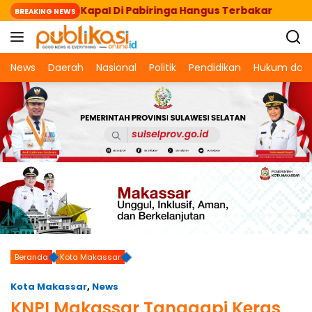
Langsung
r, Dua Kapal Di Pabiringa Hangus Terbakar
H. Mu
BREAKING NEWS
ke
konten
News
Daerah
Nasional
Politik
Pendidikan
Hukum dan 
Beranda
Kota Makassar
Kota Makassar
,
News
KNPI Makassar Tanggapi Keras