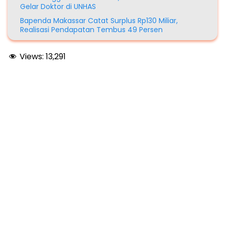
Gelar Doktor di UNHAS
Bapenda Makassar Catat Surplus Rp130 Miliar,
Realisasi Pendapatan Tembus 49 Persen
Views:
13,291