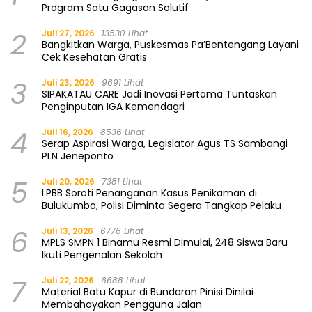
Program Satu Gagasan Solutif
2
Juli 27, 2026
13530 Lihat
Bangkitkan Warga, Puskesmas Pa’Bentengang Layani
Cek Kesehatan Gratis
3
Juli 23, 2026
9691 Lihat
SIPAKATAU CARE Jadi Inovasi Pertama Tuntaskan
Penginputan IGA Kemendagri
4
Juli 16, 2026
8536 Lihat
Serap Aspirasi Warga, Legislator Agus TS Sambangi
PLN Jeneponto
5
Juli 20, 2026
7381 Lihat
LPBB Soroti Penanganan Kasus Penikaman di
Bulukumba, Polisi Diminta Segera Tangkap Pelaku
6
Juli 13, 2026
6776 Lihat
MPLS SMPN 1 Binamu Resmi Dimulai, 248 Siswa Baru
Ikuti Pengenalan Sekolah
7
Juli 22, 2026
6688 Lihat
Material Batu Kapur di Bundaran Pinisi Dinilai
Membahayakan Pengguna Jalan