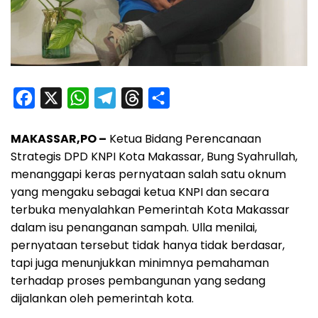
F
X
W
T
T
S
a
h
e
h
h
MAKASSAR,PO –
Ketua Bidang Perencanaan
c
a
l
r
a
Strategis DPD KNPI Kota Makassar, Bung Syahrullah,
e
t
e
e
r
menanggapi keras pernyataan salah satu oknum
b
s
g
a
e
yang mengaku sebagai ketua KNPI dan secara
o
A
r
d
terbuka menyalahkan Pemerintah Kota Makassar
o
p
a
s
dalam isu penanganan sampah. Ulla menilai,
pernyataan tersebut tidak hanya tidak berdasar,
k
p
m
tapi juga menunjukkan minimnya pemahaman
terhadap proses pembangunan yang sedang
dijalankan oleh pemerintah kota.