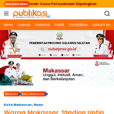
Langsung
BUMN, Anak-Cucu Perusahaan Dipangkas
Reses Ag
BREAKING NEWS
ke
konten
News
Daerah
Nasional
Politik
Pendidikan
Hukum dan 
Beranda
Kota Makassar
Kota Makassar
,
News
Warga Makassar, Stadion Untia