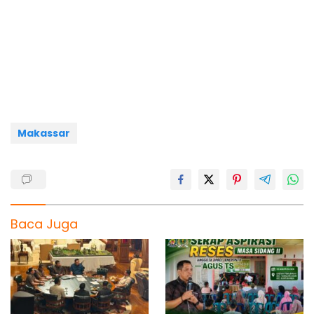
c
a
l
r
a
e
t
e
e
r
b
s
g
a
e
o
A
r
d
o
p
a
s
k
p
m
Makassar
Baca Juga