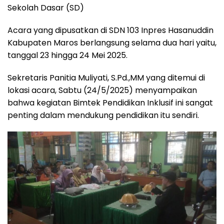
b
s
g
a
e
Sekolah Dasar (SD)
o
A
r
d
Acara yang dipusatkan di SDN 103 Inpres Hasanuddin
o
p
a
s
Kabupaten Maros berlangsung selama dua hari yaitu,
k
p
m
tanggal 23 hingga 24 Mei 2025.
Sekretaris Panitia Muliyati, S.Pd.,MM yang ditemui di
lokasi acara, Sabtu (24/5/2025) menyampaikan
bahwa kegiatan Bimtek Pendidikan Inklusif ini sangat
penting dalam mendukung pendidikan itu sendiri.