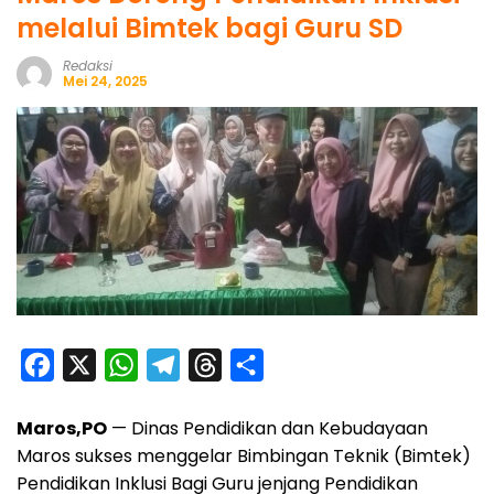
melalui Bimtek bagi Guru SD
Redaksi
Mei 24, 2025
F
X
W
T
T
S
a
h
e
h
h
Maros,PO
— Dinas Pendidikan dan Kebudayaan
c
a
l
r
a
Maros sukses menggelar Bimbingan Teknik (Bimtek)
e
t
e
e
r
Pendidikan Inklusi Bagi Guru jenjang Pendidikan