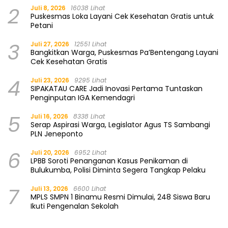
2
Juli 8, 2026
16038 Lihat
Puskesmas Loka Layani Cek Kesehatan Gratis untuk
Petani
3
Juli 27, 2026
12551 Lihat
Bangkitkan Warga, Puskesmas Pa’Bentengang Layani
Cek Kesehatan Gratis
4
Juli 23, 2026
9295 Lihat
SIPAKATAU CARE Jadi Inovasi Pertama Tuntaskan
Penginputan IGA Kemendagri
5
Juli 16, 2026
8338 Lihat
Serap Aspirasi Warga, Legislator Agus TS Sambangi
PLN Jeneponto
6
Juli 20, 2026
6952 Lihat
LPBB Soroti Penanganan Kasus Penikaman di
Bulukumba, Polisi Diminta Segera Tangkap Pelaku
7
Juli 13, 2026
6600 Lihat
MPLS SMPN 1 Binamu Resmi Dimulai, 248 Siswa Baru
Ikuti Pengenalan Sekolah