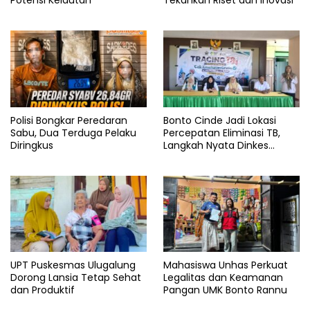
Potensi Kelautan
Tekankan Riset dan Inovasi
Polisi Bongkar Peredaran
Bonto Cinde Jadi Lokasi
Sabu, Dua Terduga Pelaku
Percepatan Eliminasi TB,
Diringkus
Langkah Nyata Dinkes
Bantaeng
UPT Puskesmas Ulugalung
Mahasiswa Unhas Perkuat
Dorong Lansia Tetap Sehat
Legalitas dan Keamanan
dan Produktif
Pangan UMK Bonto Rannu