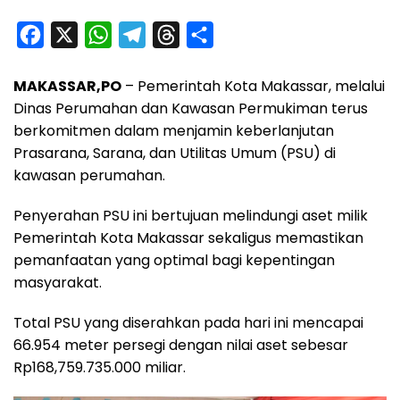
F
X
W
T
T
S
a
h
e
h
h
MAKASSAR,PO
– Pemerintah Kota Makassar, melalui
c
a
l
r
a
Dinas Perumahan dan Kawasan Permukiman terus
e
t
e
e
r
berkomitmen dalam menjamin keberlanjutan
b
s
g
a
e
Prasarana, Sarana, dan Utilitas Umum (PSU) di
o
A
r
d
kawasan perumahan.
o
p
a
s
Penyerahan PSU ini bertujuan melindungi aset milik
k
p
m
Pemerintah Kota Makassar sekaligus memastikan
pemanfaatan yang optimal bagi kepentingan
masyarakat.
Total PSU yang diserahkan pada hari ini mencapai
66.954 meter persegi dengan nilai aset sebesar
Rp168,759.735.000 miliar.