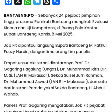
F
X
W
T
T
S
a
h
e
h
h
BANTAENG,PO
– Sebanyak 24 pejabat pimpinan
c
a
l
r
a
tinggi pratama Pemkab Bantaeng mengikuti Evaluasi
e
t
e
e
r
Kinerja dan Uji Kompetensi, di Ruang Pola Kantor
b
s
g
a
e
Bupati Bantaeng, Kamis, 8 Mei 2025.
o
A
r
d
Job Fit dipantau langsung Bupati Bantaeng M. Fathul
o
p
a
s
Fauzy Nurdin, dengan lima orang tim panelis.
k
p
m
Empat unsur eksternal diantaranya Prof. Dr.
Gagaring Pagalung (Ungas), Dr. Muhammad Idris DP,
M. Si. (LAN RI Makassar), Sekda Sulsel Jufri Rahman,
Dr. Muhammad Aswad (LAN RI – Makassar), dan satu
dari internal Pemda yakni Sekda Bantaeng, H. Abdul
Wahab.
Panelis Prof. Gagaring mengatakan, Job Fit pejabat
pimpinan tinggi pratama ini akan berlangsung