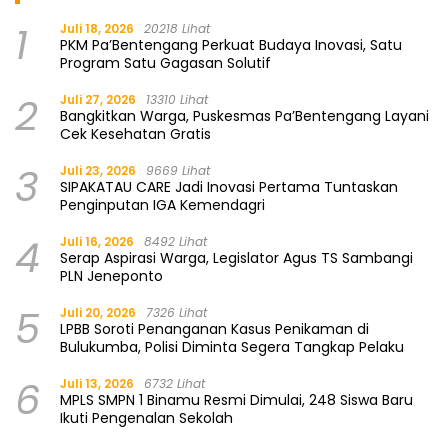
1
Juli 18, 2026
20218 Lihat
PKM Pa’Bentengang Perkuat Budaya Inovasi, Satu
Program Satu Gagasan Solutif
2
Juli 27, 2026
13310 Lihat
Bangkitkan Warga, Puskesmas Pa’Bentengang Layani
Cek Kesehatan Gratis
3
Juli 23, 2026
9669 Lihat
SIPAKATAU CARE Jadi Inovasi Pertama Tuntaskan
Penginputan IGA Kemendagri
4
Juli 16, 2026
8492 Lihat
Serap Aspirasi Warga, Legislator Agus TS Sambangi
PLN Jeneponto
5
Juli 20, 2026
7326 Lihat
LPBB Soroti Penanganan Kasus Penikaman di
Bulukumba, Polisi Diminta Segera Tangkap Pelaku
6
Juli 13, 2026
6732 Lihat
MPLS SMPN 1 Binamu Resmi Dimulai, 248 Siswa Baru
Ikuti Pengenalan Sekolah