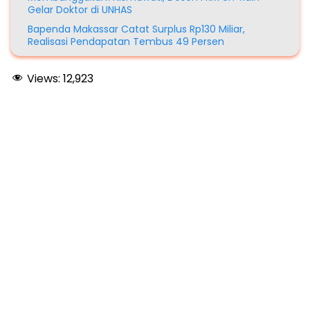
Gelar Doktor di UNHAS
Bapenda Makassar Catat Surplus Rp130 Miliar,
Realisasi Pendapatan Tembus 49 Persen
Views:
12,923