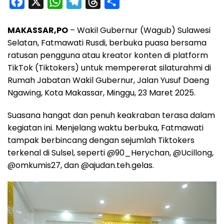
F
X
W
T
T
S
a
h
e
h
h
MAKASSAR,PO
– Wakil Gubernur (Wagub) Sulawesi
c
a
l
r
a
Selatan, Fatmawati Rusdi, berbuka puasa bersama
e
t
e
e
r
ratusan pengguna atau kreator konten di platform
b
s
g
a
e
TikTok (Tiktokers) untuk mempererat silaturahmi di
o
A
r
d
Rumah Jabatan Wakil Gubernur, Jalan Yusuf Daeng
o
p
a
s
Ngawing, Kota Makassar, Minggu, 23 Maret 2025.
k
p
m
Suasana hangat dan penuh keakraban terasa dalam
kegiatan ini. Menjelang waktu berbuka, Fatmawati
tampak berbincang dengan sejumlah Tiktokers
terkenal di Sulsel, seperti @90_Herychan, @Ucillong,
@omkumis27, dan @ajudan.teh.gelas.