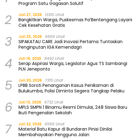
Program Satu Gagasan Solutif
2
Juli 27, 2026
13310 Lihat
Bangkitkan Warga, Puskesmas Pa’Bentengang Layani
Cek Kesehatan Gratis
3
Juli 23, 2026
9669 Lihat
SIPAKATAU CARE Jadi Inovasi Pertama Tuntaskan
Penginputan IGA Kemendagri
4
Juli 16, 2026
8492 Lihat
Serap Aspirasi Warga, Legislator Agus TS Sambangi
PLN Jeneponto
5
Juli 20, 2026
7315 Lihat
LPBB Soroti Penanganan Kasus Penikaman di
Bulukumba, Polisi Diminta Segera Tangkap Pelaku
6
Juli 13, 2026
6732 Lihat
MPLS SMPN 1 Binamu Resmi Dimulai, 248 Siswa Baru
Ikuti Pengenalan Sekolah
7
Juli 22, 2026
6589 Lihat
Material Batu Kapur di Bundaran Pinisi Dinilai
Membahayakan Pengguna Jalan