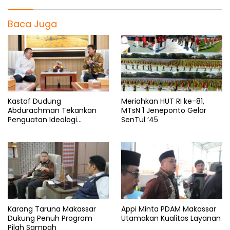
Baca Juga
Kastaf Dudung
Meriahkan HUT RI ke-81,
Abdurachman Tekankan
MTsN 1 Jeneponto Gelar
Penguatan Ideologi
SenTul ’45
Pancasila
Karang Taruna Makassar
Appi Minta PDAM Makassar
Dukung Penuh Program
Utamakan Kualitas Layanan
Pilah Sampah