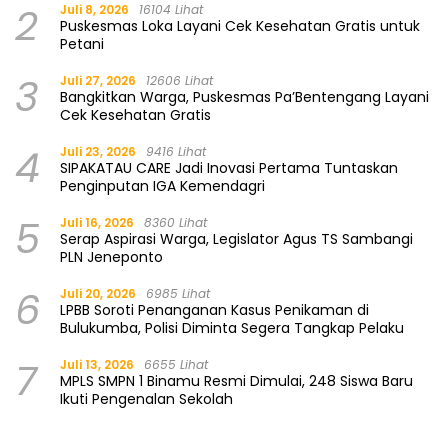
2
Juli 8, 2026
16104 Lihat
Puskesmas Loka Layani Cek Kesehatan Gratis untuk
Petani
3
Juli 27, 2026
12606 Lihat
Bangkitkan Warga, Puskesmas Pa’Bentengang Layani
Cek Kesehatan Gratis
4
Juli 23, 2026
9416 Lihat
SIPAKATAU CARE Jadi Inovasi Pertama Tuntaskan
Penginputan IGA Kemendagri
5
Juli 16, 2026
8360 Lihat
Serap Aspirasi Warga, Legislator Agus TS Sambangi
PLN Jeneponto
6
Juli 20, 2026
6985 Lihat
LPBB Soroti Penanganan Kasus Penikaman di
Bulukumba, Polisi Diminta Segera Tangkap Pelaku
7
Juli 13, 2026
6655 Lihat
MPLS SMPN 1 Binamu Resmi Dimulai, 248 Siswa Baru
Ikuti Pengenalan Sekolah