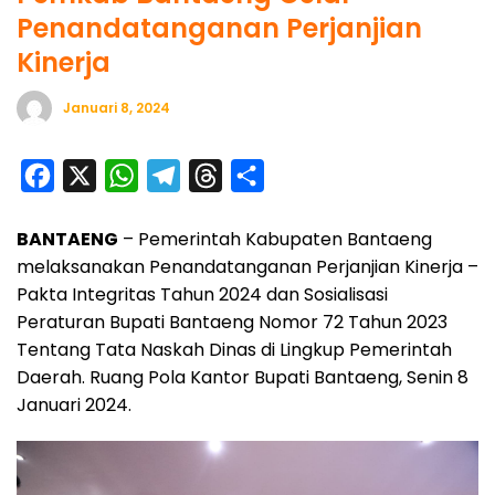
Penandatanganan Perjanjian
Kinerja
Januari 8, 2024
F
X
W
T
T
S
a
h
e
h
h
BANTAENG
– Pemerintah Kabupaten Bantaeng
c
a
l
r
a
melaksanakan Penandatanganan Perjanjian Kinerja –
e
t
e
e
r
Pakta Integritas Tahun 2024 dan Sosialisasi
b
s
g
a
e
Peraturan Bupati Bantaeng Nomor 72 Tahun 2023
o
A
r
d
Tentang Tata Naskah Dinas di Lingkup Pemerintah
o
p
a
s
Daerah. Ruang Pola Kantor Bupati Bantaeng, Senin 8
Januari 2024.
k
p
m