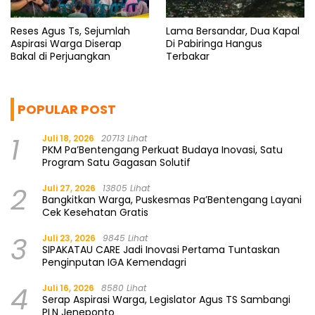
Reses Agus Ts, Sejumlah
Lama Bersandar, Dua Kapal
Aspirasi Warga Diserap
Di Pabiringa Hangus
Bakal di Perjuangkan
Terbakar
POPULAR POST
1
Juli 18, 2026
20713 Lihat
PKM Pa’Bentengang Perkuat Budaya Inovasi, Satu
Program Satu Gagasan Solutif
2
Juli 27, 2026
13805 Lihat
Bangkitkan Warga, Puskesmas Pa’Bentengang Layani
Cek Kesehatan Gratis
3
Juli 23, 2026
9845 Lihat
SIPAKATAU CARE Jadi Inovasi Pertama Tuntaskan
Penginputan IGA Kemendagri
4
Juli 16, 2026
8580 Lihat
Serap Aspirasi Warga, Legislator Agus TS Sambangi
PLN Jeneponto