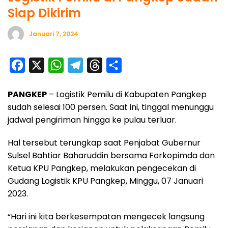
Siap Dikirim
Januari 7, 2024
F
X
W
T
T
S
a
h
e
h
h
PANGKEP
– Logistik Pemilu di Kabupaten Pangkep
c
a
l
r
a
sudah selesai 100 persen. Saat ini, tinggal menunggu
e
t
e
e
r
jadwal pengiriman hingga ke pulau terluar.
b
s
g
a
e
o
A
r
d
Hal tersebut terungkap saat Penjabat Gubernur
Sulsel Bahtiar Baharuddin bersama Forkopimda dan
o
p
a
s
Ketua KPU Pangkep, melakukan pengecekan di
k
p
m
Gudang Logistik KPU Pangkep, Minggu, 07 Januari
2023.
“Hari ini kita berkesempatan mengecek langsung