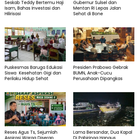
Seskab Teddy Bertemu Haji
Gubernur Sulsel dan
Isam, Bahas Investasi dan
Mentan RI Lepas Jalan
Hilirisasi
Sehat di Bone
Puskesmas Baruga Edukasi
Presiden Prabowo Gebrak
Siswa Kesehatan Gigi dan
BUMN, Anak-Cucu
Perilaku Hidup Sehat
Perusahaan Dipangkas
Reses Agus Ts, Sejumlah
Lama Bersandar, Dua Kapal
Aspirasi Warga Diserap
Di Pabiringa Hangus