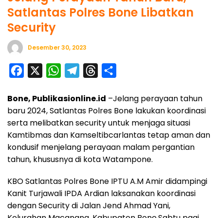
Satlantas Polres Bone Libatkan
Security
Desember 30, 2023
F
X
W
T
T
S
a
h
e
h
h
Bone, Publikasionline.id
–Jelang perayaan tahun
c
a
l
r
a
baru 2024, Satlantas Polres Bone lakukan koordinasi
e
t
e
e
r
serta melibatkan security untuk menjaga situasi
b
s
g
a
e
Kamtibmas dan Kamseltibcarlantas tetap aman dan
o
A
r
d
kondusif menjelang perayaan malam pergantian
o
p
a
s
tahun, khususnya di kota Watampone.
k
p
m
KBO Satlantas Polres Bone IPTU A.M Amir didampingi
Kanit Turjawali IPDA Ardian laksanakan koordinasi
dengan Security di Jalan Jend Ahmad Yani,
Kelurahan Macanang, Kabupaten Bone,Sabtu pagi