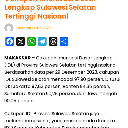
Lengkap Sulawesi Selatan
Tertinggi Nasional
Desember 30, 2023
F
X
W
T
T
S
a
h
e
h
h
MAKASSAR
– Cakupan Imunisasi Dasar Lengkap
c
a
l
r
a
(IDL) di Provinsi Sulawesi Selatan tertinggi nasional.
e
t
e
e
r
Berdasarkan data per 29 Desember 2023, cakupan
b
s
g
a
e
IDL Sulawesi Selatan mencapai 97,90 persen. Disusul
o
A
r
d
DKI Jakarta 97,83 persen, Banten 94,35 persen,
o
p
a
s
Sumatera Selatan 90,28 persen, dan Jawa Tengah
90,05 persen.
k
p
m
Cakupan IDL Provinsi Sulawesi Selatan juga
melampaui nasional, yang masih berada di angka
63,73 persen. Kabupaten Takalar memberikan