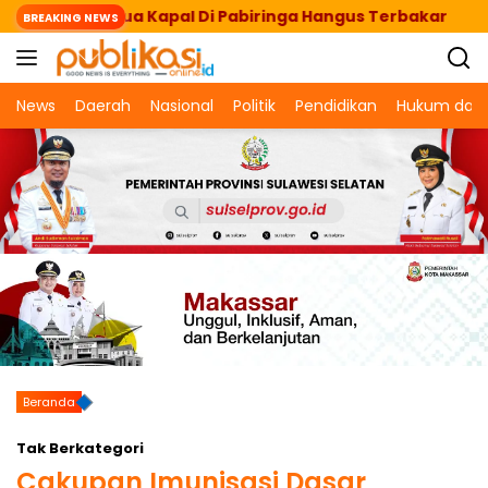
Langsung
rsandar, Dua Kapal Di Pabiringa Hangus Terbakar
BREAKING NEWS
ke
konten
News
Daerah
Nasional
Politik
Pendidikan
Hukum dan 
Beranda
Tak Berkategori
Cakupan Imunisasi Dasar